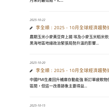
月來的最低點。IC...
2025-10-22
李全順 : 2025 - 10月全球
農期玉米小麥黃豆齊上揚 埃及小麥玉米稻米依進
黑海地區地緣政治緊張局勢升溫的影響...
2025-10-20
李全順 : 2025 - 10月全球
中國PMI生產回升補庫存動能強 新訂單疲軟物價
區間，但這一改善跡象主要得益...
2025-10-15