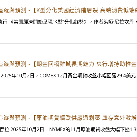
經濟趨勢追蹤與預測 -【K型分化美國經濟階層裂 高端消費低
行 《美國經濟開始呈現“K型”分化態勢》，作者萊婭·尼拉坎丹，發
經濟趨勢追蹤與預測 -【期金回檔難撼長期魅力 央行增持助推
25年10月2日，COMEX 12月黃金期貨收盤小幅回落29.4美元，
經濟趨勢追蹤與預測 -【原油期貨續跌供應過剩壓 庫存意外
2025年10月2日，NYMEX的11月原油期貨收盤大幅下挫1.3