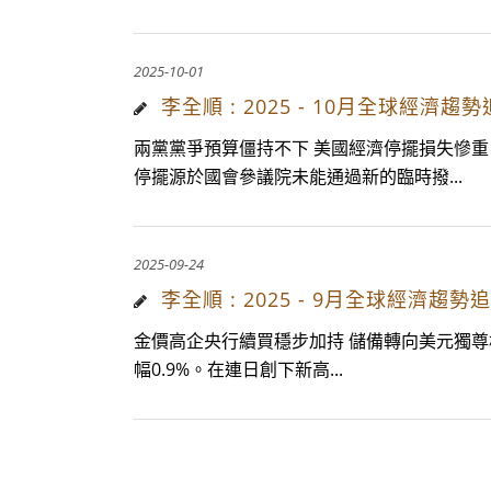
2025-10-01
李全順 : 2025 - 10月全球
兩黨黨爭預算僵持不下 美國經濟停擺損失慘重
停擺源於國會參議院未能通過新的臨時撥...
2025-09-24
李全順 : 2025 - 9月全球經
金價高企央行續買穩步加持 儲備轉向美元獨尊格局
幅0.9%。在連日創下新高...