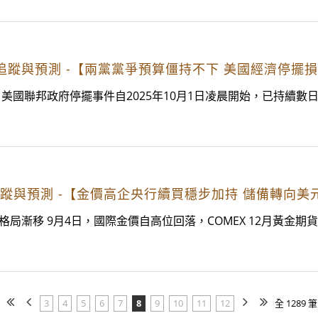
經濟趨勢追蹤與預測 -【兩黨黨爭預算僵持不下 美國經濟停擺
 美國聯邦政府停擺事件自2025年10月1日凌晨開始，已持續
濟趨勢追蹤與預測 -【金價高企央行續買穩步加持 儲備轉向
漸移 9月4日，國際金價自高位回落，COMEX 12月黃金期貨收盤
3
4
5
6
7
8
9
10
11
12
全 1289 筆