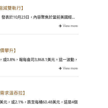
端縮減雙軌行】
表於10月23日，內容聚焦於當前美國經...
金價攀升】
或0.8%，報每盎司3,868.1美元。這一波動，
激增需求溫吞拉】
美元，或2.1%，跌至每桶60.48美元，這是4個