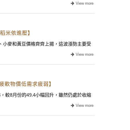
玉米稻米依進壓】
玉米、小麥和黃豆價格齊齊上揚，這波漲勢主要受
訂單疲軟物價低需求疲弱】
8，較8月份的49.4小幅回升，雖然仍處於收縮