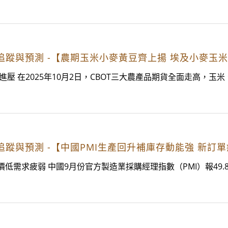
經濟趨勢追蹤與預測 -【農期玉米小麥黃豆齊上揚 埃及小麥
壓 在2025年10月2日，CBOT三大農產品期貨全面走高，
經濟趨勢追蹤與預測 -【中國PMI生產回升補庫存動能強 新
低需求疲弱 中國9月份官方製造業採購經理指數（PMI）報49.