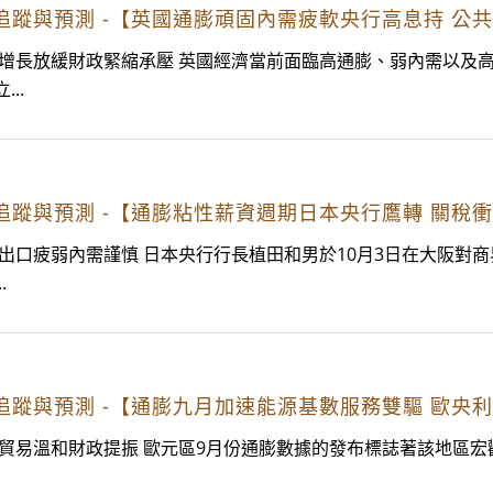
經濟趨勢追蹤與預測 -【英國通膨頑固內需疲軟央行高息持
撐增長放緩財政緊縮承壓 英國經濟當前面臨高通膨、弱內需以及
..
經濟趨勢追蹤與預測 -【通膨粘性薪資週期日本央行鷹轉 
出口疲弱內需謹慎 日本央行行長植田和男於10月3日在大阪對
.
經濟趨勢追蹤與預測 -【通膨九月加速能源基數服務雙驅 
穩貿易溫和財政提振 歐元區9月份通膨數據的發布標誌著該地區