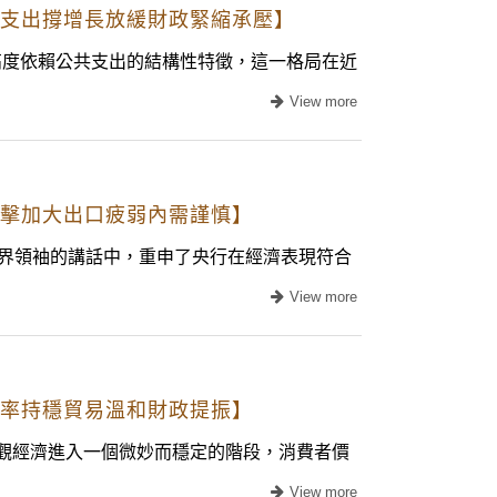
 公共支出撐增長放緩財政緊縮承壓】
高度依賴公共支出的結構性特徵，這一格局在近
關稅衝擊加大出口疲弱內需謹慎】
商界領袖的講話中，重申了央行在經濟表現符合
歐央利率持穩貿易溫和財政提振】
宏觀經濟進入一個微妙而穩定的階段，消費者價