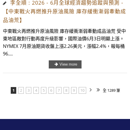
李全順 : 2026 - 6月全球經濟趨勢追蹤與預測 -
【中東戰火再燃推升原油風險 庫存緩衝漸弱牽動成
品油荒】
中東戰火再燃推升原油風險 庫存緩衝漸弱牽動成品油荒 受中
東地區敵對行動再度升級影響，國際油價6月3日明顯上漲。
NYMEX 7月原油期貨收盤上漲2.26美元，漲幅2.4%，報每桶
96....
1
2
3
4
5
6
7
8
9
10
全 1289 筆