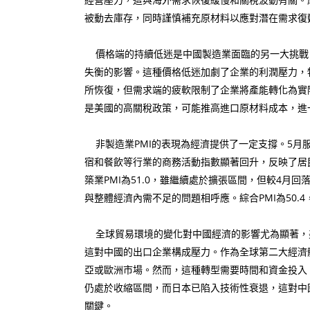
被動去庫存，同時謹慎補充原材料以應對潛在需求復
價格端的持續低迷是中國製造業面臨的另一大挑戰。5
失衡的影響。這種價格低迷加劇了企業的利潤壓力，
所恢復，但需求端的疲軟限制了企業將產能轉化為實
是美國的高關稅政策，可能推高進口原材料成本，進
非製造業PMI的表現為經濟提供了一定支撐。5月服務
宿和餐飲等行業的商務活動指數顯著回升，反映了居
築業PMI為51.0，雖繼續處於擴張區間，但較4
與整體經濟內需不足的問題相呼應。綜合PMI為50
全球貿易環境的變化對中國經濟的影響尤為顯著，美
這對中國的出口企業構成壓力。作為全球第二大經濟
亞或歐洲市場。然而，這種轉型需要時間和資金投入
仍處於收縮區間，而日本已陷入技術性衰退，這對中
關鍵。