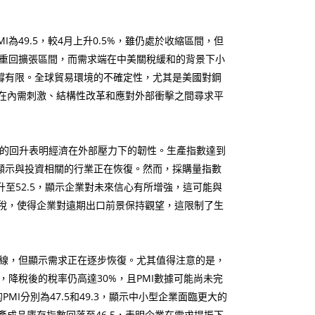
為49.5，較4月上升0.5%，雖仍處於收縮區間，但
產指數重回擴張區間，而需求端在中美關稅緩和的背景下小
撐有限。全球貿易環境的不確定性，尤其是美國對鋼
在內需刺激、結構性改革和應對外部衝擊之間尋求平
4月的回升表明經濟在外部壓力下的韌性。生產指數達到
7，顯示與投資相關的行業正在恢復。然而，採購量指數
升至52.5，顯示企業對未來信心有所增強，這可能與
關稅，使得企業對遠期出口前景保持觀望，這限制了生
枯線，但顯示需求正在逐步恢復。尤其值得注意的是，
而，降稅後的稅率仍高達30%，且PMI數據可能尚未完
分別為47.5和49.3，顯示中小型企業面臨更大的
成品庫存指數回落至46.5，表明企業在需求提振下