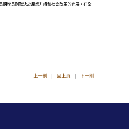
長期增長則取決於產業升級和社會改革的進展。在全
上一則
|
回上頁
|
下一則