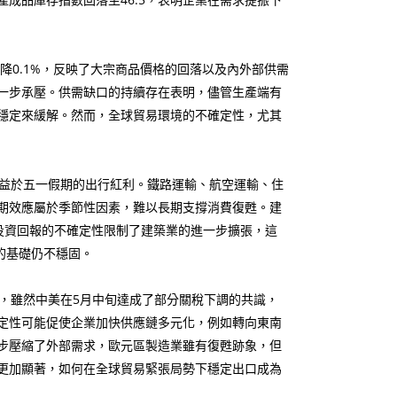
降0.1%，反映了大宗商品價格的回落以及內外部供需
一步承壓。供需缺口的持續存在表明，儘管生產端有
穩定來緩解。然而，全球貿易環境的不確定性，尤其
要得益於五一假期的出行紅利。鐵路運輸、航空運輸、住
期效應屬於季節性因素，難以長期支撐消費復甦。建
和投資回報的不確定性限制了建築業的進一步擴張，這
的基礎仍不穩固。
，雖然中美在5月中旬達成了部分關稅下調的共識，
定性可能促使企業加快供應鏈多元化，例如轉向東南
步壓縮了外部需求，歐元區製造業雖有復甦跡象，但
更加顯著，如何在全球貿易緊張局勢下穩定出口成為