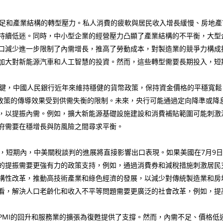
足和產業結構的轉型壓力。私人消費的疲軟與居民收入增長緩慢、房地產
持續低迷。同時，中小型企業的經營壓力凸顯了產業結構的不平衡，大型
口減少進一步限制了內需增長，推高了勞動成本，對製造業的競爭力構成
加大對新能源汽車和人工智慧的投資。然而，這些轉型需要長期投入，短
鍵，中國人民銀行近年來維持穩健的貨幣政策，保持資金價格的平穩寬鬆
幣政策的傳導效果受到供需失衡的限制。未來，央行可能通過定向降準或降
，以提振內需。例如，擴大新能源基礎設施建設和消費補貼範圍可能刺激
府需要在穩增長與防風險之間尋求平衡。
短期內，中美關稅談判的進展將直接影響出口表現。如果美國在7月9日
的提振需要更強有力的政策支持，例如，通過消費券和減稅措施刺激居民
構性改革，推動高技術產業和綠色經濟的發展，以減少對傳統製造業和房
看，解決人口老齡化和收入不平等問題需要更廣泛的社會改革，例如，提
業PMI的回升和服務業的擴張為復甦提供了支撐。然而，內需不足、價格