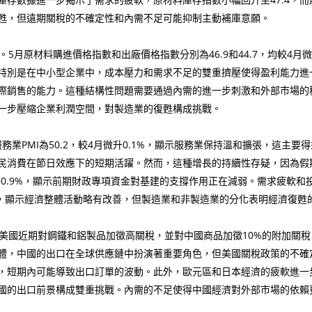
甦，但遠期關稅的不確定性和內需不足可能抑制主動補庫意願。
月原材料購進價格指數和出廠價格指數分別為46.9和44.7，均較4月微
特別是在中小型企業中，成本壓力和需求不足的雙重擠壓使得盈利能力進
際銷售的能力。這種結構性問題需要通過內需的進一步刺激和外部市場的
一步壓縮企業利潤空間，對製造業的復甦構成挑戰。
業PMI為50.2，較4月微升0.1%，顯示服務業保持溫和擴張，這主
民消費在節日效應下的短期活躍。然而，這種增長的持續性存疑，因為假
月回落0.9%，顯示前期財政專項資金對基建的支撐作用正在減弱。需求疲軟
.4，顯示經濟整體活動略有改善，但製造業和非製造業的分化表明經濟復甦
國近期對鋼鐵和鋁製品加徵高關稅，並對中國商品加徵10%的附加關稅
體，中國的出口在全球供應鏈中扮演著重要角色，但美國關稅政策的不確
，短期內可能導致出口訂單的波動。此外，歐元區和日本經濟的疲軟進一
國的出口前景構成雙重挑戰。內需的不足使得中國經濟對外部市場的依賴