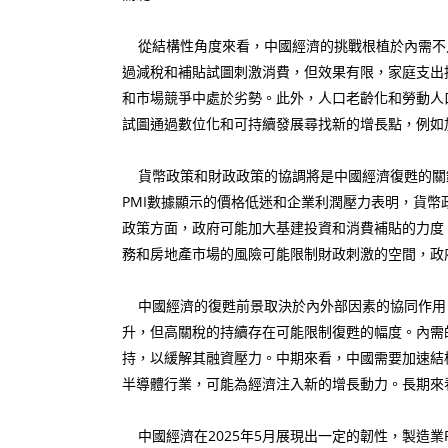
從結構性角度來看，中國經濟的挑戰根植於內需不
過減稅和補貼試圖刺激消費，但效果有限，家庭支出
和市場競爭中處於劣勢。此外，人口老齡化和勞動人
試圖通過數位化和可持續發展尋找新的增長點，例如
貨幣政策和財政政策的協調將是中國經濟復甦的關
PMI數據顯示的價格低迷和企業利潤壓力表明，貨
政策方面，政府可能加大基建投資和消費補貼的力度
務和房地產市場的風險可能限制財政刺激的空間，政
中國經濟的復甦前景取決於內外部因素的協同作用，
升，但高關稅的持續存在可能限制復甦的幅度。內需
持，以緩解其融資壓力。中期來看，中國需要加速結
半導體行業，可能為經濟注入新的增長動力。長期來
中國經濟在2025年5月展現出一定的韌性，製造