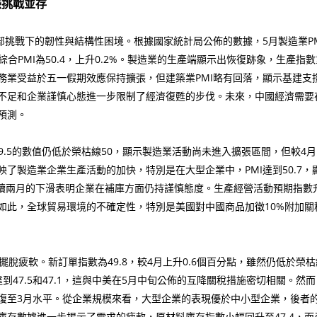
振挑戰並存
部挑戰下的韌性與結構性困境。根據國家統計局公佈的數據，5月製造業PMI
%；綜合PMI為50.4，上升0.2%。製造業的生產端顯示出恢復跡象，生
務業受益於五一假期效應保持擴張，但建築業PMI略有回落，顯示基建支
不足和企業謹慎心態進一步限制了經濟復甦的步伐。未來，中國經濟需要
預測。
9.5的數值仍低於榮枯線50，顯示製造業活動尚未進入擴張區間，但較
這反映了製造業企業生產活動的加快，特別是在大型企業中，PMI達到50.
但連續兩月的下滑表明企業在補庫方面仍持謹慎態度。生產經營活動預期指數
如此，全球貿易環境的不確定性，特別是美國對中國商品加徵10%附加
疲軟。新訂單指數為49.8，較4月上升0.6個百分點，雖然仍低於榮
達到47.5和47.1，這與中美在5月中旬公佈的互降關稅措施密切相關。然
至3月水平。從企業規模來看，大型企業的表現優於中小型企業，後者的PMI
存數據進一步揭示了需求的疲軟，原材料庫存指數小幅回升至47.4，而產