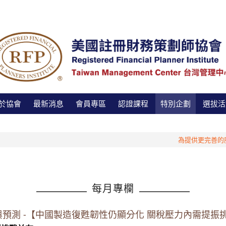
於協會
最新消息
會員專區
認證課程
特別企劃
選拔活
為提供更完善的服務，
每月專欄
勢追蹤與預測 -【中國製造復甦韌性仍顯分化 關稅壓力內需提