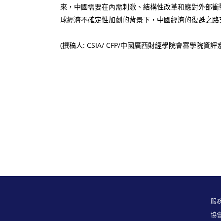
來，中國需要在內需刺激、結構性改革和應對外部衝
球經濟不確定性加劇的背景下，中國經濟的復甦之路
(撰稿人: CSIA/ CFP/中國廣西財經學院會審學院資
服務
協