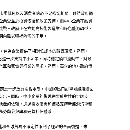
市場低迷以及消費者信心不足密切相關。雖然政府通
企業受益於投資恢復和政策支持，而中小企業在融資
挑戰。政府正在推動高技術製造業和綠色能源轉型，
期內難以彌補內需的不足。
，這為企業提供了相對低成本的融資環境。然而，
息進一步支持中小企業，同時穩定債市流動性。財政
汽車和家電等行業的需求。然而，高企的地方政府債
前進一步放寬關稅限制，中國的出口訂單可能繼續回
支出。同時，中小企業的復甦需要針對性的金融支
地產的依賴。通過稅收優惠和補貼支持新能源汽車和
高勞動參與率和完善社保體系。
低迷和全球貿易不確定性限制了經濟的全面復甦。未