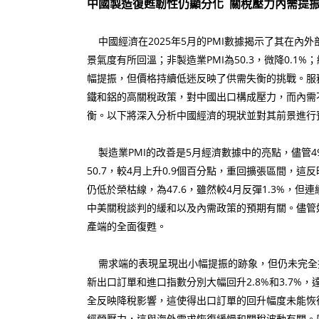
中國製造復甦韌性仍顯分化 關稅壓力內需提
中國經濟在2025年5月的PMI數據揭示了其在內外
景氣度有所回溫；非製造業PMI為50.3，微降0.1
幅提振，但價格持續低迷反映了供需失衡的挑戰。服
鐵和鋁的高關稅政策，對中國出口構成壓力，而內需
衡。以下將深入分析中國經濟的現狀並對其前景進行
製造業PMI的改善是5月經濟數據中的亮點，儘管4
50.7，較4月上升0.9個百分點，重回擴張區間，
仍低於榮枯線，為47.6，雖然較4月反彈1.3%，
中美關稅談判的緩和以及內需政策的預期有關。儘管
產端的全面復甦。
需求端的表現呈現出小幅提振的跡象，但仍未完全擺脫
新出口訂單和進口指數分別大幅回升2.8%和3.7%，
全反映降稅影響，這使得出口訂單的回升幅度未能恢復
經營壓力，這與海外需求恢復緩慢和關稅波動有關。庫