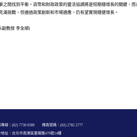
擊之間找到平衡。貨幣和財政政策的靈活協調將是短期穩增長的關鍵，而
充滿挑戰，但通過政策創新和市場適應，仍有望實現穩健增長。
評系副教授 李全順)
專線：(02) 7730 6589 傳真號碼：(02) 2782 2777
會地址：台北市南港區重陽路479號14樓