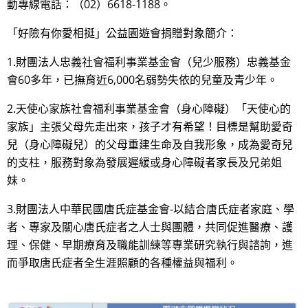
動專線電話：（02）6618-1188。
「好險有你愛相挺」公益園遊會捐贈對象簡介：
1.財團法人忠義社會福利事業基金會（兒少服務）忠義基金
會60多年，已撫育近6,000名弱勢失依的兒童及青少年。
2.天使心家族社會福利事業基金會（身心障礙）「天使心的
家族」主張父母先走出來，孩子才有希望！目標是幫助愛奇
兒（身心障礙兒）的父母重建生命及自我形象，成為愛奇兒
的支柱，服務對象為發展遲緩或身心障礙者家長及兄弟姐
妹。
3.財團法人中華民國唐氏症基金會-以結合唐氏症者家庭、學
者、專家及關心唐氏症者之人士與團體，共同促進醫療、護
理、保健、早期療育及職能訓練等專業研究執行與諮詢，進
而爭取唐氏症者全生涯照顧的各種權益與福利。