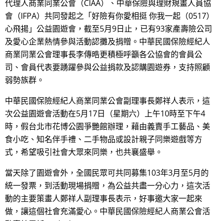
代理人商業同業公會（CIAA）、中華保險與理財規畫人員協
會（IFPA）共同發起之「好險有你愛相挺 你我一起（0517）
心飛揚」公益園遊會，截至5月9日止，已有93家產壽險公司
及愛心企業熱情參與活動認攤及捐贈。中華民國保險經紀人
商業同業公會理事長李傳晧更積極呼籲各公協會的會員公
司、會員代表要踴躍參與公益捐款及認購園遊券，支持照顧
弱勢族群。
中華民國保險經紀人商業同業公會副理事長鄭祥人表示，這
次公益園遊會活動在5月17日（星期六）上午10時至下午4
時，假台北市花博公園爭艷館辦理，藉由義賣手工藝品、美
食小吃、知名伴手禮、二手物品或設計親子同樂遊戲等方
式，希望吸引社會大眾來同樂，也共襄盛舉。
當天除了園遊會外，全國民眾可共同募集103年3月至5月的
統一發票，到活動現場捐贈，為公益共盡一分心力，這次活
動的主要策畫人鄭祥人副理事長表示，好事邀大家一起來
做，讓這個社會充滿愛心。中華民國保險經紀人商業公會活