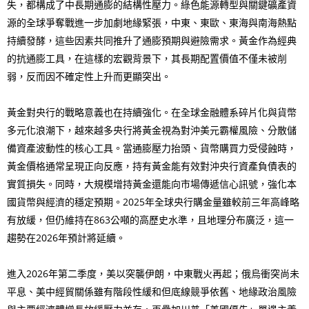
失，都構成了中長期通膨的結構性壓力。綠色能源轉型與關鍵礦產資
源的全球爭奪戰進一步加劇地緣緊張，中東、東歐、東海與南海熱點
持續發酵，這些因素共同推升了通膨預期與避險需求。黃金作為經典
的抗通膨工具，在這樣的宏觀背景下，其長期配置價值不僅未被削
弱，反而因不確定性上升而更顯突出。
黃金對央行的戰略意義也在持續強化。在全球金融體系碎片化與貨幣
多元化浪潮下，越來越多央行將黃金視為對沖美元霸權風險、分散儲
備資產波動性的核心工具。當通膨壓力抬頭、貨幣購買力受侵蝕時，
黃金價格通常呈現正向反應，持有黃金能有效對沖央行資產負債表的
實質損失。同時，大規模增持黃金還能向市場傳遞信心訊號，強化本
國貨幣與經濟的穩定預期。2025年全球央行購金量雖較前三年高峰略
有放緩，但仍維持在863公噸的高歷史水準，且地理分布廣泛，這一
趨勢在2026年預計將延續。
進入2026年第二季度，美以突襲伊朗，中東戰火再起；俄烏衝突尚未
平息、美中經貿關係雖有階段性緩和但底線競爭依舊、地緣政治風險