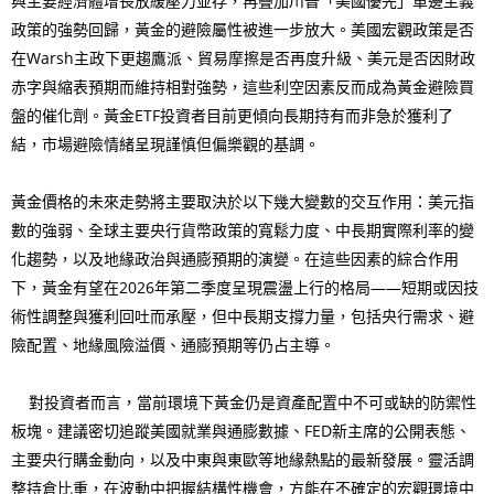
與主要經濟體增長放緩壓力並存，再疊加川普「美國優先」單邊主義
政策的強勢回歸，黃金的避險屬性被進一步放大。美國宏觀政策是否
在Warsh主政下更趨鷹派、貿易摩擦是否再度升級、美元是否因財政
赤字與縮表預期而維持相對強勢，這些利空因素反而成為黃金避險買
盤的催化劑。黃金ETF投資者目前更傾向長期持有而非急於獲利了
結，市場避險情緒呈現謹慎但偏樂觀的基調。
黃金價格的未來走勢將主要取決於以下幾大變數的交互作用：美元指
數的強弱、全球主要央行貨幣政策的寬鬆力度、中長期實際利率的變
化趨勢，以及地緣政治與通膨預期的演變。在這些因素的綜合作用
下，黃金有望在2026年第二季度呈現震盪上行的格局——短期或因技
術性調整與獲利回吐而承壓，但中長期支撐力量，包括央行需求、避
險配置、地緣風險溢價、通膨預期等仍占主導。
對投資者而言，當前環境下黃金仍是資產配置中不可或缺的防禦性
板塊。建議密切追蹤美國就業與通膨數據、FED新主席的公開表態、
主要央行購金動向，以及中東與東歐等地緣熱點的最新發展。靈活調
整持倉比重，在波動中把握結構性機會，方能在不確定的宏觀環境中