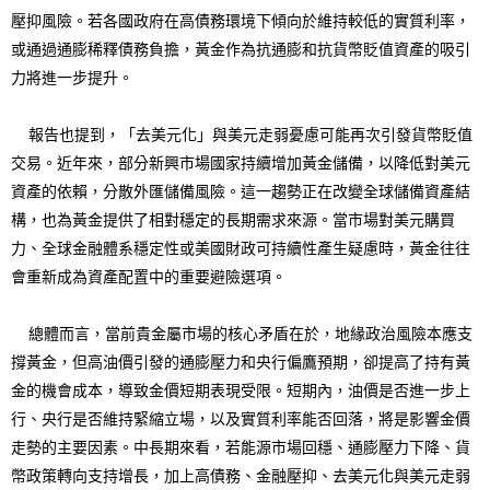
壓抑風險。若各國政府在高債務環境下傾向於維持較低的實質利率，
或通過通膨稀釋債務負擔，黃金作為抗通膨和抗貨幣貶值資產的吸引
力將進一步提升。
報告也提到，「去美元化」與美元走弱憂慮可能再次引發貨幣貶值
交易。近年來，部分新興市場國家持續增加黃金儲備，以降低對美元
資產的依賴，分散外匯儲備風險。這一趨勢正在改變全球儲備資產結
構，也為黃金提供了相對穩定的長期需求來源。當市場對美元購買
力、全球金融體系穩定性或美國財政可持續性產生疑慮時，黃金往往
會重新成為資產配置中的重要避險選項。
總體而言，當前貴金屬市場的核心矛盾在於，地緣政治風險本應支
撐黃金，但高油價引發的通膨壓力和央行偏鷹預期，卻提高了持有黃
金的機會成本，導致金價短期表現受限。短期內，油價是否進一步上
行、央行是否維持緊縮立場，以及實質利率能否回落，將是影響金價
走勢的主要因素。中長期來看，若能源市場回穩、通膨壓力下降、貨
幣政策轉向支持增長，加上高債務、金融壓抑、去美元化與美元走弱