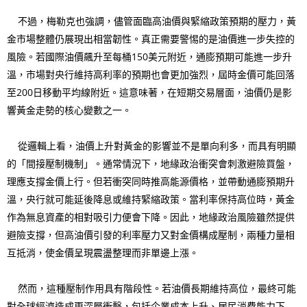
不過，梅勒克也強調，儘管面臨高油價與緊縮政策預期的壓力，黃
金市場整體仍展現出相當韌性。真正需要警惕的是油價進一步失控的
風險。若國際油價飆升至每桶150美元附近，通膨預期可能進一步升
溫，市場對央行維持高利率的預期也會更加強烈，屆時金價可能回落
至200日移動平均線附近。這意味著，在短期交易層面，油價仍是影
響黃金走勢的核心變數之一。
從邏輯上看，油價上升對黃金的影響並不是單向利多，而具有明顯
的「間接壓制機制」。通常情況下，地緣政治衝突會刺激避險買盤，
理應支撐金價上行。但若衝突同時推高能源價格，並帶動通膨預期升
溫，央行就可能延後降息或維持緊縮政策。當利率保持高位時，黃金
作為無息資產的相對吸引力便會下降。因此，地緣政治風險雖然提供
避險支撐，但高油價引發的利率壓力又對金價構成壓制，兩種力量相
互抵消，使金價呈現震盪整理而非單邊上漲。
然而，這種壓制作用具有階段性。若油價長期維持高位，最終可能
對全球經濟造成更深層衝擊，包括企業成本上升、居民消費能力下