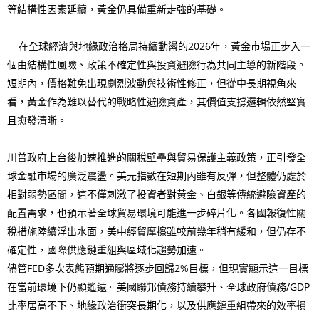
等結構性因素延續，黃金仍具備重新走強的基礎。
在全球經濟與地緣政治格局持續動盪的2026年，黃金市場正步入一
個由結構性風險、政策不確定性與投資避險行為共同主導的新階段。
短期內，價格難免出現劇烈波動與技術性修正，但從中長期視角來
看，黃金作為難以替代的戰略性避險資產，其價值支撐邏輯依然堅實
且愈發清晰。
川普政府上台後加速推進的關稅壁壘與貿易保護主義政策，正引發全
球金融市場的廣泛震盪。美元指數在短期內雖有反彈，但整體仍處於
相對弱勢區間，這不僅刺激了投資者對黃金、白銀等傳統避險資產的
配置需求，也預示著全球貿易環境可能進一步碎片化。各國報復性關
稅措施陸續浮出水面，美中經貿摩擦雖較前幾年稍有緩和，但仍存不
確定性，國際供應鏈重組與區域化趨勢加速。
儘管FED多次表態預期通膨將逐步回歸2%目標，但現實顯示這一目標
在當前環境下仍顯遙遠。美國聯邦債務持續攀升、全球政府債務/GDP
比率居高不下、地緣政治衝突長期化，以及供應鏈重組帶來的效率損