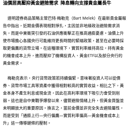
油價居高壓抑黃金避險需求 降息轉向支撐貴金屬長牛
道明證券商品策略主管巴特·梅勒克（Bart Melek）在最新貴金屬報
告中指出，近期金價表現相對掙扎，主因並非地緣政治避險需求消
失，而是中東衝突引發的石油供應衝擊正在推高通膨憂慮。油價上升
使市場擔心各國央行可能維持更長時間的緊縮政策，甚至在必要時採
取更偏鷹的貨幣立場。在這種環境下，實質利率維持高位，持有黃金
的機會成本上升，進而壓抑了機構投資人、黃金ETF以及部分央行的
黃金需求。
梅勒克表示，央行貨幣政策若持續偏緊，意味著投資人可以從債
券、貨幣市場工具等資產中獲得相對較高的實質收益。相比之下，黃
金本身不產生利息或現金流，因此在高利率環境下吸引力會受到削
弱。這也是自中東戰爭爆發以來，儘管避險情緒上升，但黃金買盤並
未明顯放大的重要原因。換言之，當前金價並非完全失去避險屬性，
而是受到「通膨上行—央行偏鷹—實質利率偏高—黃金機會成本上
升」這一傳導鏈條的壓制。