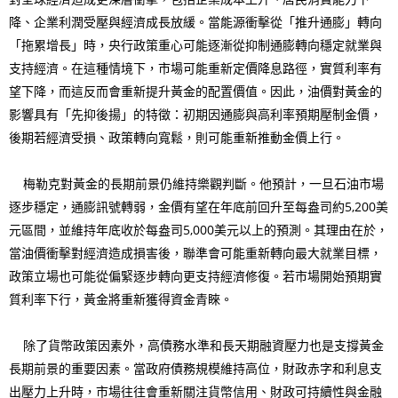
降、企業利潤受壓與經濟成長放緩。當能源衝擊從「推升通膨」轉向
「拖累增長」時，央行政策重心可能逐漸從抑制通膨轉向穩定就業與
支持經濟。在這種情境下，市場可能重新定價降息路徑，實質利率有
望下降，而這反而會重新提升黃金的配置價值。因此，油價對黃金的
影響具有「先抑後揚」的特徵：初期因通膨與高利率預期壓制金價，
後期若經濟受損、政策轉向寬鬆，則可能重新推動金價上行。
梅勒克對黃金的長期前景仍維持樂觀判斷。他預計，一旦石油市場
逐步穩定，通膨訊號轉弱，金價有望在年底前回升至每盎司約5,200美
元區間，並維持年底收於每盎司5,000美元以上的預測。其理由在於，
當油價衝擊對經濟造成損害後，聯準會可能重新轉向最大就業目標，
政策立場也可能從偏緊逐步轉向更支持經濟修復。若市場開始預期實
質利率下行，黃金將重新獲得資金青睞。
除了貨幣政策因素外，高債務水準和長天期融資壓力也是支撐黃金
長期前景的重要因素。當政府債務規模維持高位，財政赤字和利息支
出壓力上升時，市場往往會重新關注貨幣信用、財政可持續性與金融