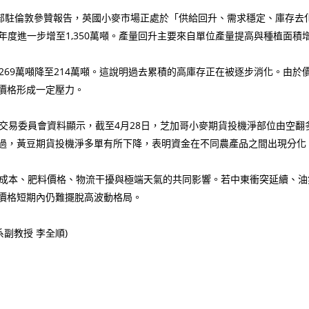
農業部駐倫敦參贊報告，英國小麥市場正處於「供給回升、需求穩定、庫存去化」階
026/27年度進一步增至1,350萬噸。產量回升主要來自單位產量提高與種
69萬噸降至214萬噸。這說明過去累積的高庫存正在被逐步消化。由於
價格形成一定壓力。
委員會資料顯示，截至4月28日，芝加哥小麥期貨投機淨部位由空翻多，
過，黃豆期貨投機淨多單有所下降，表明資金在不同農產品之間出現分化
成本、肥料價格、物流干擾與極端天氣的共同影響。若中東衝突延續、油
價格短期內仍難擺脫高波動格局。
評系副教授 李全順)