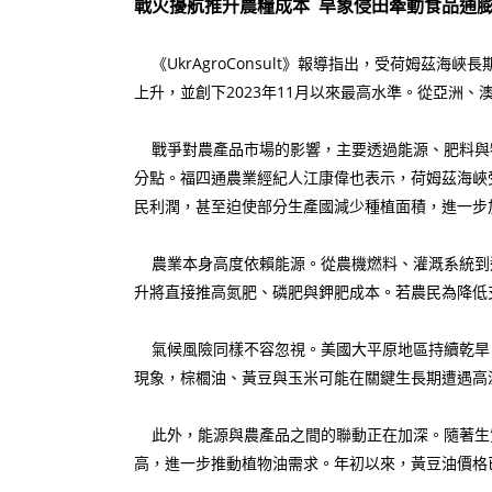
戰火擾航推升農糧成本 旱象侵田牽動食品通
《UkrAgroConsult》報導指出，受荷姆茲
上升，並創下2023年11月以來最高水準。從亞洲
戰爭對農產品市場的影響，主要透過能源、肥料與物
分點。福四通農業經紀人江康偉也表示，荷姆茲海峽
民利潤，甚至迫使部分生產國減少種植面積，進一步
農業本身高度依賴能源。從農機燃料、灌溉系統到
升將直接推高氮肥、磷肥與鉀肥成本。若農民為降低
氣候風險同樣不容忽視。美國大平原地區持續乾旱
現象，棕櫚油、黃豆與玉米可能在關鍵生長期遭遇高
此外，能源與農產品之間的聯動正在加深。隨著生
高，進一步推動植物油需求。年初以來，黃豆油價格已