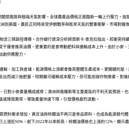
膨
海峽長期關閉風險與極端天氣影響，全球農產品價格正面臨新一輪上行壓力。
、澳洲到美國，農民正同時承受伊朗戰爭與乾旱天氣的雙重衝擊，市場對糧
流三條路徑傳導。合作銀行資深分析師奧斯卡·查克拉指出，若衝突持續
受干擾會推高油價，更重要的是會帶動肥料與運輸成本上升。由於小麥、
加劇供應壓力。
運輸、加工與倉儲，能源價格上漲都會推高整體生產成本。更關鍵的是，
支出而減少施肥量，短期雖可緩解成本壓力，但可能削弱作物單產，對後
，已對小麥產量構成威脅；澳洲與俄羅斯等主要產區的不利天氣預測，也
溫或降雨異常，導致產量快速下降，引發價格劇烈波動。
質燃料需求增加，黃豆油與棕櫚油不再只是食品原料，也成為能源替代體
上漲近50%，創下2022年以來新高，棕櫚油價格也上漲約12%，顯