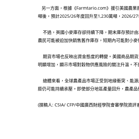
另一方面，根據《Farmtario.com》援引美國
噸後，預計2025/26年度回升至1,230萬噸，2
不過，英國小麥庫存卻持續下降，期末庫存預計由2
農民可能被迫加快銷售舊作庫存，短期內可能對小麥
期貨市場也反映出資金態度的轉變。美國商品期貨交易
明顯增加，顯示市場對穀物供應風險的關注升溫。不
總體來看，全球農產品市場正受到地緣衝突、能源
膨仍可能持續承壓。即使部分地區產量回升，農產品
(撰稿人: CSIA/ CFP/中國廣西財經學院會審學院資