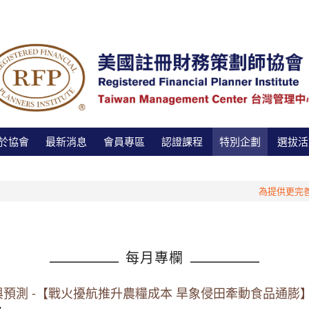
於協會
最新消息
會員專區
認證課程
特別企劃
選拔活
為提供更完善的
每月專欄
勢追蹤與預測 -【戰火擾航推升農糧成本 旱象侵田牽動食品通膨