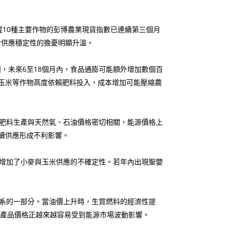
追蹤10種主要作物的彭博農業現貨指數已連續第三個月
食供應穩定性的擔憂明顯升溫。
，未來6至18個月內，食品通膨可能額外增加數個百
玉米等作物高度依賴肥料投入，成本增加可能壓縮農
肥料生產與天然氣、石油價格密切相關，能源價格上
續供應形成不利影響。
增加了小麥與玉米供應的不確定性。若年內出現聖嬰
系的一部分。當油價上升時，生質燃料的經濟性提
示農產品價格正越來越容易受到能源市場波動影響。