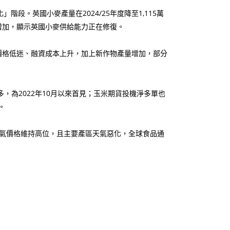
段。英國小麥產量在2024/25年度降至1,115萬
植面積增加，顯示英國小麥供給能力正在修復。
價格低迷、融資成本上升，加上新作物產量增加，部分
為2022年10月以來首見；玉米期貨投機淨多單也
。
氣價格維持高位，且主要產區天氣惡化，全球食品通