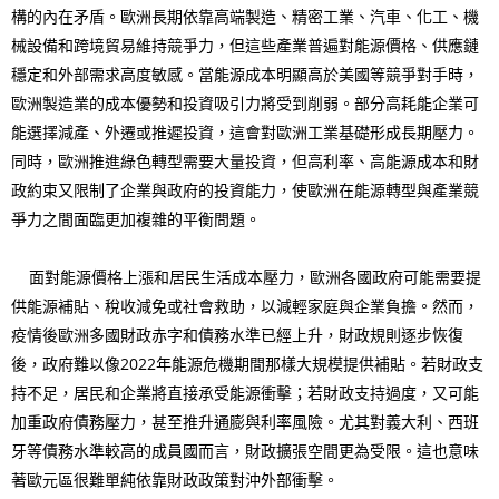
構的內在矛盾。歐洲長期依靠高端製造、精密工業、汽車、化工、機
械設備和跨境貿易維持競爭力，但這些產業普遍對能源價格、供應鏈
穩定和外部需求高度敏感。當能源成本明顯高於美國等競爭對手時，
歐洲製造業的成本優勢和投資吸引力將受到削弱。部分高耗能企業可
能選擇減產、外遷或推遲投資，這會對歐洲工業基礎形成長期壓力。
同時，歐洲推進綠色轉型需要大量投資，但高利率、高能源成本和財
政約束又限制了企業與政府的投資能力，使歐洲在能源轉型與產業競
爭力之間面臨更加複雜的平衡問題。
面對能源價格上漲和居民生活成本壓力，歐洲各國政府可能需要提
供能源補貼、稅收減免或社會救助，以減輕家庭與企業負擔。然而，
疫情後歐洲多國財政赤字和債務水準已經上升，財政規則逐步恢復
後，政府難以像2022年能源危機期間那樣大規模提供補貼。若財政支
持不足，居民和企業將直接承受能源衝擊；若財政支持過度，又可能
加重政府債務壓力，甚至推升通膨與利率風險。尤其對義大利、西班
牙等債務水準較高的成員國而言，財政擴張空間更為受限。這也意味
著歐元區很難單純依靠財政政策對沖外部衝擊。