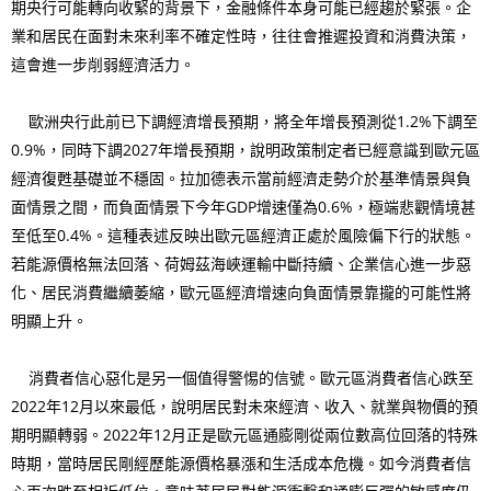
期央行可能轉向收緊的背景下，金融條件本身可能已經趨於緊張。企
業和居民在面對未來利率不確定性時，往往會推遲投資和消費決策，
這會進一步削弱經濟活力。
歐洲央行此前已下調經濟增長預期，將全年增長預測從1.2%下調至
0.9%，同時下調2027年增長預期，說明政策制定者已經意識到歐元區
經濟復甦基礎並不穩固。拉加德表示當前經濟走勢介於基準情景與負
面情景之間，而負面情景下今年GDP增速僅為0.6%，極端悲觀情境甚
至低至0.4%。這種表述反映出歐元區經濟正處於風險偏下行的狀態。
若能源價格無法回落、荷姆茲海峽運輸中斷持續、企業信心進一步惡
化、居民消費繼續萎縮，歐元區經濟增速向負面情景靠攏的可能性將
明顯上升。
消費者信心惡化是另一個值得警惕的信號。歐元區消費者信心跌至
2022年12月以來最低，說明居民對未來經濟、收入、就業與物價的預
期明顯轉弱。2022年12月正是歐元區通膨剛從兩位數高位回落的特殊
時期，當時居民剛經歷能源價格暴漲和生活成本危機。如今消費者信