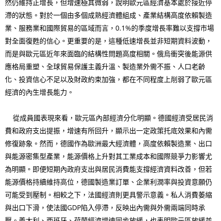
然仍維持正增長，但增速極其微弱，說明歐元區經濟基本處於接近停
滯的狀態。對於一個由多個成熟經濟體組成、產業結構高度依賴製造
業、服務業和國際貿易的區域而言，0.1%的季度增長率難以支撐市場
對全面復甦的信心。更重要的是，這種低速增長並非短期資料波動，
而是與歐元區近年來面臨的結構性問題高度相關。俄烏衝突後能源供
應格局重塑、全球貿易保護主義升溫、製造業外需不振、人口老齡
化、投資信心不足以及財政約束加強，都在不同程度上削弱了歐元區
經濟的內生增長能力。
從成員國表現來看，歐元區內部經濟分化明顯。德國經濟受居民消
費和政府支出提振，增速有所回升，顯示出一定政策托底效果和內需
修復跡象。然而，德國作為歐洲最大經濟體，高度依賴製造業、出口
與能源密集型產業，能源價格上升對其工業成本和國際競爭力影響尤
為明顯。即便短期內政府支出與居民消費能支撐經濟資料改善，但若
能源價格持續維持高位，德國製造業訂單、企業利潤率與投資意願仍
可能受到壓制。相較之下，法國經濟則更具警示意義。私人消費萎縮
與出口下滑，使法國GDP陷入停滯，反映出內需與外需兩端同時承
壓。義大利、西班牙、荷蘭經濟增速同步放緩，也表明歐元區放緩並