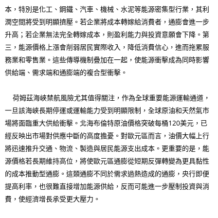
本，特別是化工、鋼鐵、汽車、機械、水泥等能源密集型行業，其利
潤空間將受到明顯擠壓。若企業將成本轉嫁給消費者，通膨會進一步
升高；若企業無法完全轉嫁成本，則盈利能力與投資意願會下降。第
三，能源價格上漲會削弱居民實際收入，降低消費信心，進而拖累服
務業和零售業。這些傳導機制疊加在一起，使能源衝擊成為同時影響
供給端、需求端和通膨端的複合型衝擊。
荷姆茲海峽禁航風險尤其值得關注，作為全球重要能源運輸通道，
一旦該海峽長期停運或運輸能力受到明顯限制，全球原油和天然氣市
場將面臨重大供給衝擊。北海布倫特原油價格突破每桶120美元，已
經反映出市場對供應中斷的高度擔憂。對歐元區而言，油價大幅上行
將迅速推升交通、物流、製造與居民能源支出成本。更重要的是，能
源價格若長期維持高位，將使歐元區通膨從短期反彈轉變為更具黏性
的成本推動型通膨。這類通膨不同於需求過熱造成的通膨，央行即便
提高利率，也很難直接增加能源供給，反而可能進一步壓制投資與消
費，使經濟增長承受更大壓力。