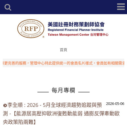
首頁
完善的服務，管理中心特此提供統一的會員名片樣式，會員如有相關需求，請洽
每月專欄
2026-05-06
李全順 : 2026 - 5月全球經濟趨勢追蹤與預
測 -【能源居高壓抑歐洲復甦動能弱 通膨反彈牽動歐
央政策陷兩難】