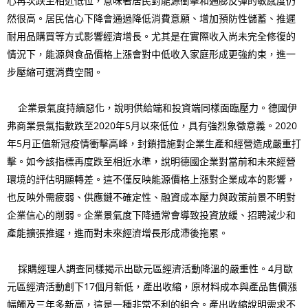
心再次跌至相近低位，意味著居民對能源衝擊和通膨反彈的敏感度仍
然很高。居民信心下降會通過降低消費意願、增加預防性儲蓄、推遲
耐用品購買等方式影響經濟增長。尤其是在實際收入尚未完全修復的
情況下，能源與食品價格上漲會對中低收入家庭形成更強約束，進一
步壓縮可選消費空間。
企業景氣度持續惡化，說明供給端和投資端同樣面臨壓力。德國伊
弗商業景氣指數跌至2020年5月以來低位，具有強烈象徵意義。2020
年5月正值新冠疫情衝擊高峰，封鎖措施對企業生產和經營造成嚴重打
擊。如今該指標再度跌至相近水準，說明德國企業對當前和未來經營
環境的評估明顯轉差。這不僅反映能源價格上漲對企業成本的影響，
也反映外需疲弱、供應鏈不確定性、融資成本壓力與政策前景不明對
企業信心的削弱。企業景氣度下降通常會導致投資放緩、招聘減少和
產能擴張推遲，進而對未來經濟增長形成滯後拖累。
採購經理人調查同樣揭示出歐元區經濟活動降溫的嚴重性。4月歐
元區經濟活動創下17個月新低，產出收縮，原材料成本與產品售價漲
幅觸及三年多新高，這是一種非常不利的組合。產出收縮說明需求不