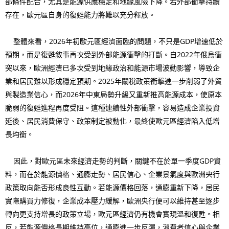
部條件配合，尤其是能源供應穩定和地緣風險下降。若外部衝擊持續
存在，歐元區自身的復甦能力將難以充分釋放。
整體來看，2026年初歐元區經濟面臨的問題，不只是GDP增速低於
預期，而是復甦敘事再次受到外部能源衝擊的打斷。自2022年俄烏衝
突以來，歐洲經濟已多次受到地緣政治和能源市場波動影響，導致企
業和居民難以形成穩定預期。2025年關稅政策衝擊進一步削弱了外貿
與製造業信心，而2026年中東局勢升級又重新推高能源成本，使原本
脆弱的復甦進程再度受阻。這種連續性外部衝擊，容易造成企業投資
延後、居民消費保守、政策制定被動化，最終使歐元區經濟陷入低增
長均衡。
因此，對歐元區未來經濟走勢的判斷，關鍵不在於單一季度GDP資
料，而在於能源價格、通膨走勢、居民信心、企業景氣度與歐洲央行
政策取向能否形成良性互動。若能源價格回落，通膨重新下降，居民
實際購買力修復，企業成本壓力緩解，歐洲央行便可以維持甚至逐步
轉向更支持增長的政策立場，歐元區經濟仍有機會實現溫和復甦。相
反，若能源價格長期維持高位，通膨進一步反彈，消費者信心與企業