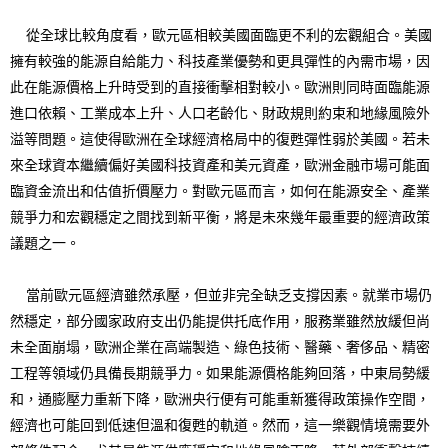
從全球比較角度看，歐元區相較美國面臨更不利的宏觀組合。美國
擁有較強的能源自給能力、科技產業優勢和更具彈性的內需市場，因
此在能源價格上升時受到的直接衝擊相對較小。歐洲則同時面臨能源
進口依賴、工業成本上升、人口老齡化、財政規則約束和地緣風險外
溢等問題。這使得歐洲在全球經濟格局中的復甦彈性弱於美國。若未
來全球資本繼續偏好美國科技資產和美元資產，歐洲金融市場可能面
臨資金流出和估值折價壓力。對歐元區而言，如何在能源安全、產業
競爭力和宏觀穩定之間找到新平衡，將是未來幾年最重要的經濟政策
議題之一。
當前歐元區經濟雖然承壓，但並非完全缺乏支撐因素。就業市場仍
然穩定，部分國家政府支出仍能提供托底作用，服務業雖然放緩但尚
未全面崩塌，歐洲企業在高端製造、綠色技術、醫藥、奢侈品、精密
工程等領域仍具備長期競爭力。如果能源價格能夠回落，中東局勢緩
和，通膨壓力重新下降，歐洲央行便有可能重新獲得政策操作空間，
經濟也可能回到低速但溫和復甦的軌道。然而，這一樂觀情境需要外