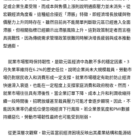
足或企業生產受限，而成本與售價上漲則說明通膨壓力並未消失。從
宏觀經濟角度看，這種組合接近「滯脹」特徵，即經濟增長放緩與物
價壓力上升同時存在。雖然目前尚不能簡單判斷歐元區已經進入全面
滯脹，但相關指標已經顯示出滯脹風險上升。這對政策制定者而言極
具挑戰性，因為傳統需求管理政策很難同時解決增長疲弱與成本推動
型通膨。
就業市場暫時保持韌性，是歐元區經濟中為數不多的穩定因素。3
月失業率維持在6.2%的歷史低位，說明企業尚未大規模裁員，勞動市
場仍對居民收入和消費形成一定支撐。就業市場穩定有助於防止經濟
快速滑入衰退，也能在一定程度上支撐家庭消費和政府稅收。然而，
就業市場往往具有滯後性，當企業訂單下降、成本上升和利潤收縮持
續一段時間後，招聘放緩甚至裁員壓力可能才會逐步顯現。因此，不
能因失業率仍處低位便忽視經濟下行風險。若企業景氣度和PMI數據
持續惡化，勞動市場韌性最終也可能受到削弱。
從更深層次觀察，歐元區當前經濟困境反映出其產業結構和能源結