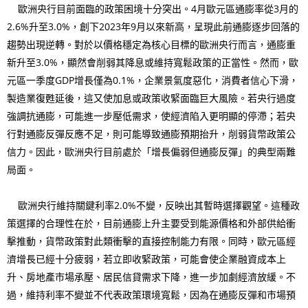
歐洲央行目前面臨的政策困境十分突出。4月歐元區通膨率從3月的
2.6%升至3.0%，創下2023年9月以來新高，呈現此前通膨逐步回落的
趨勢出現逆轉。對於以價格穩定為核心目標的歐洲央行而言，通膨重
新升至3.0%，顯然會削弱其降息或維持寬鬆政策的正當性。然而，歐
元區一季度GDP增長僅為0.1%，企業景氣度惡化，消費者信心下滑，
製造業復甦延後，這又使加息或政策收緊面臨巨大風險。若央行過度
強調抗通膨，可能進一步壓低需求，使經濟陷入更明顯的停滯；若央
行對通膨反彈反應不足，則可能導致通膨預期抬升，削弱貨幣政策公
信力。因此，歐洲央行目前處於「增長偏弱但通膨反彈」的典型兩難
局面。
歐洲央行維持關鍵利率2.0%不變，反映出其暫時選擇觀望。這種政
策選擇的合理性在於，目前通膨上升主要受到能源價格和外部供給衝
擊推動，貨幣政策對此類衝擊的直接控制能力有限。同時，歐元區經
濟增長已經十分疲弱，若立即收緊政策，可能會使企業融資成本上
升、房地產市場承壓、居民信貸需求下降，進一步加劇經濟放緩。不
過，維持利率不變並不代表政策環境寬鬆，因為在通膨反彈和市場預