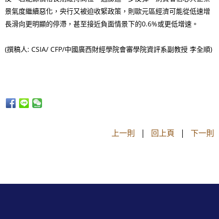
景氣度繼續惡化，央行又被迫收緊政策，則歐元區經濟可能從低速增
長滑向更明顯的停滯，甚至接近負面情景下的0.6%或更低增速。
(撰稿人: CSIA/ CFP/中國廣西財經學院會審學院資評系副教授 李全順)
上一則
|
回上頁
|
下一則