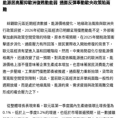
能源居高壓抑歐洲復甦動能弱 通膨反彈牽動歐央政策陷兩
難
綜觀歐元區近期經濟數據、能源價格變化、地緣政治風險與歐洲央
行政策訊號，2026年初歐元區經濟已明顯呈現復甦動能不足、外部衝
擊加劇與政策空間受限的特徵。原本市場預期，在2025年關稅政策衝
擊逐步消化、通膨壓力有所回落、居民實際收入開始修復的背景下，
歐元區經濟有望進入溫和回暖階段。然而，中東局勢惡化引發能源價
格飆升，迅速改變了這一預期。對高度依賴能源進口的歐洲而言，能
源價格上漲不僅意味著企業生產成本增加，也意味著居民消費能力被
進一步壓縮，工業部門復甦節奏被推遲，通膨壓力重新抬頭，貨幣政
策寬鬆空間受到限制。因此，當前歐元區經濟並非單純面臨一般性的
週期放緩，而是處於地緣風險、能源約束、需求疲弱與政策兩難交織
形成的複合壓力之下。
從整體增長表現來看，歐元區第一季度國內生產總值環比增長僅為
0.1%，低於上一季度0.2%的增速，也低於市場普遍預期。這一數據雖