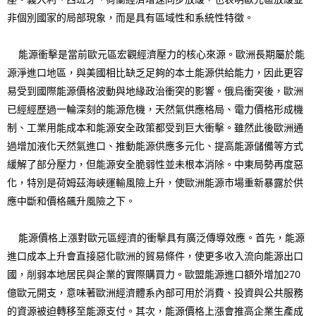
非個別國家的局部現象，而是具有區域性和系統性特徵。
能源衝擊是當前歐元區宏觀經濟壓力的核心來源。歐洲長期屬於能
源淨進口地區，與美國相比缺乏足夠的本土能源供給能力，因此更容
易受到國際能源價格波動與地緣政治衝突的影響。俄烏衝突後，歐洲
已經經歷過一輪深刻的能源危機，天然氣供應格局、電力價格形成機
制、工業用能成本和能源安全政策都受到巨大衝擊。雖然此後歐洲通
過增加液化天然氣進口、推動能源供應多元化、提高能源儲備等方式
緩解了部分壓力，但能源安全脆弱性並未根本消除。中東局勢再度惡
化，特別是荷姆茲海峽運輸風險上升，使歐洲能源市場重新暴露於供
應中斷和價格飆升風險之下。
能源價格上漲對歐元區經濟的衝擊具有廣泛傳導效應。首先，能源
進口成本上升會直接惡化歐洲的貿易條件，使更多收入流向能源出口
國，削弱本地居民與企業的實際購買力。歐盟能源進口額外增加270
億歐元開支，意味著歐洲經濟體系內部可用於消費、投資與公共服務
的資源被迫轉移至能源支付。其次，能源價格上漲會推高企業生產成