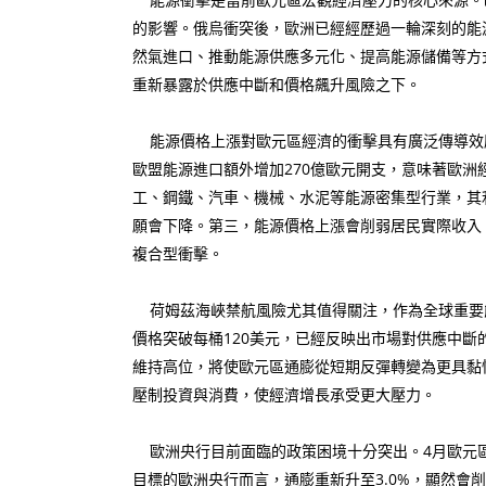
的影響。俄烏衝突後，歐洲已經經歷過一輪深刻的能
然氣進口、推動能源供應多元化、提高能源儲備等方
重新暴露於供應中斷和價格飆升風險之下。
能源價格上漲對歐元區經濟的衝擊具有廣泛傳導效
歐盟能源進口額外增加270億歐元開支，意味著歐
工、鋼鐵、汽車、機械、水泥等能源密集型行業，其
願會下降。第三，能源價格上漲會削弱居民實際收入
複合型衝擊。
荷姆茲海峽禁航風險尤其值得關注，作為全球重要
價格突破每桶120美元，已經反映出市場對供應中
維持高位，將使歐元區通膨從短期反彈轉變為更具黏
壓制投資與消費，使經濟增長承受更大壓力。
歐洲央行目前面臨的政策困境十分突出。4月歐元區通
目標的歐洲央行而言，通膨重新升至3.0%，顯然會