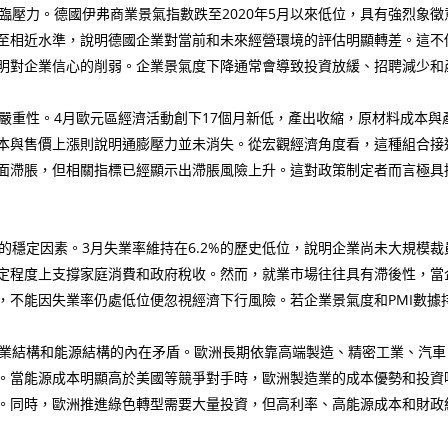
力。德國伊弗商業景氣指數跌至2020年5月以來低位，具有強烈象徵意
至相近水準，說明德國企業對當前和未來經營環境的評估明顯轉差。這不
明對企業信心的削弱。企業景氣度下降通常會導致投資放緩、招聘減少和
重性。4月歐元區經濟活動創下17個月新低，產出收縮，原材料成本與
本與售價上漲則說明通膨壓力並未消失。從宏觀經濟角度看，這種組合接
面滯脹，但相關指標已經顯示出滯脹風險上升。這對政策制定者而言極具
穩定因素。3月失業率維持在6.2%的歷史低位，說明企業尚未大規模
定程度上支撐家庭消費和政府稅收。然而，就業市場往往具有滯後性，當
，不能因失業率仍處低位便忽視經濟下行風險。若企業景氣度和PMI數據
業結構和能源結構的內在矛盾。歐洲長期依靠高端製造、精密工業、汽車
。當能源成本明顯高於美國等競爭對手時，歐洲製造業的成本優勢和投資
。同時，歐洲推進綠色轉型需要大量投資，但高利率、高能源成本和財政