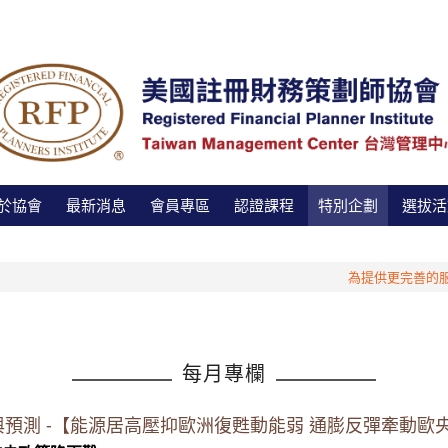
於協會
最新消息
會員專區
認證課程
特別企劃
選拔活
為提供更完善的服務，管理
每月專欄
勢追蹤與預測 -【能源居高壓抑歐洲復甦動能弱 通膨反彈牽動