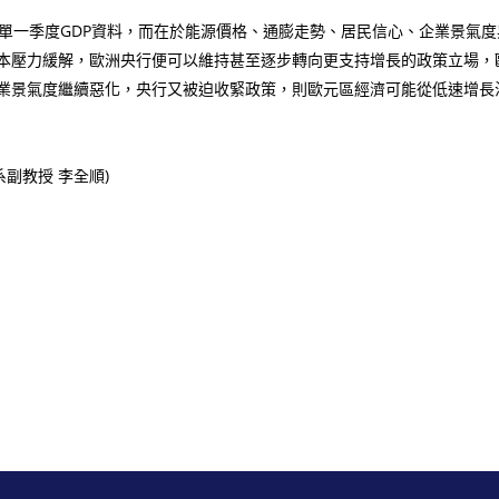
一季度GDP資料，而在於能源價格、通膨走勢、居民信心、企業景氣度
本壓力緩解，歐洲央行便可以維持甚至逐步轉向更支持增長的政策立場，
業景氣度繼續惡化，央行又被迫收緊政策，則歐元區經濟可能從低速增長滑
評系副教授 李全順)