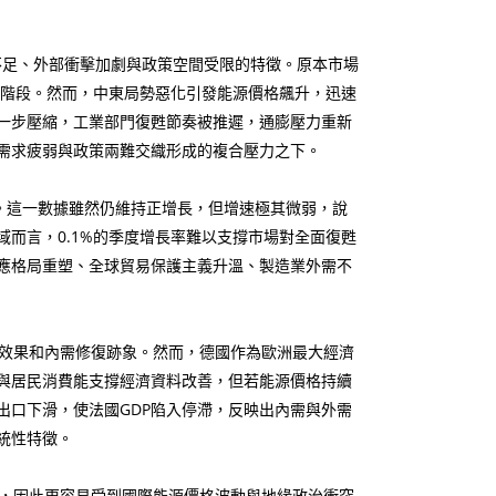
不足、外部衝擊加劇與政策空間受限的特徵。原本市場
暖階段。然而，中東局勢惡化引發能源價格飆升，迅速
一步壓縮，工業部門復甦節奏被推遲，通膨壓力重新
需求疲弱與政策兩難交織形成的複合壓力之下。
期。這一數據雖然仍維持正增長，但增速極其微弱，說
而言，0.1%的季度增長率難以支撐市場對全面復甦
應格局重塑、全球貿易保護主義升溫、製造業外需不
效果和內需修復跡象。然而，德國作為歐洲最大經濟
與居民消費能支撐經濟資料改善，但若能源價格持續
出口下滑，使法國GDP陷入停滯，反映出內需與外需
統性特徵。
，因此更容易受到國際能源價格波動與地緣政治衝突