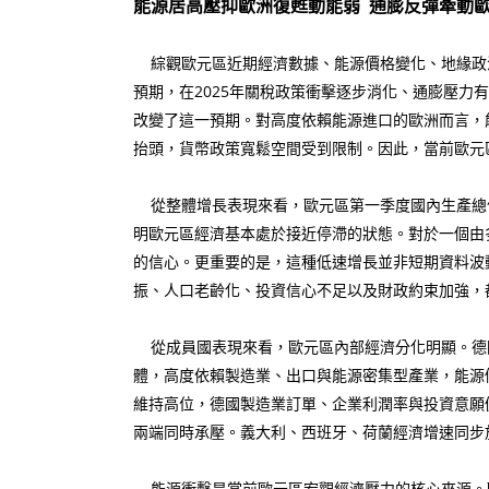
能源居高壓抑歐洲復甦動能弱 通膨反彈牽動
綜觀歐元區近期經濟數據、能源價格變化、地緣政治
預期，在2025年關稅政策衝擊逐步消化、通膨壓
改變了這一預期。對高度依賴能源進口的歐洲而言，
抬頭，貨幣政策寬鬆空間受到限制。因此，當前歐元
從整體增長表現來看，歐元區第一季度國內生產總值
明歐元區經濟基本處於接近停滯的狀態。對於一個由
的信心。更重要的是，這種低速增長並非短期資料波
振、人口老齡化、投資信心不足以及財政約束加強，
從成員國表現來看，歐元區內部經濟分化明顯。德
體，高度依賴製造業、出口與能源密集型產業，能源
維持高位，德國製造業訂單、企業利潤率與投資意願
兩端同時承壓。義大利、西班牙、荷蘭經濟增速同步
能源衝擊是當前歐元區宏觀經濟壓力的核心來源。