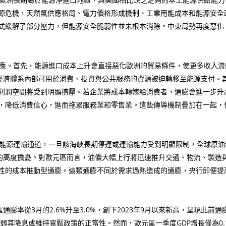
源危機，天然氣供應格局、電力價格形成機制、工業用能成本和能源安全
式緩解了部分壓力，但能源安全脆弱性並未根本消除。中東局勢再度惡化
應。首先，能源進口成本上升會直接惡化歐洲的貿易條件，使更多收入流
洲經濟體系內部可用於消費、投資與公共服務的資源被迫轉移至能源支付。
利潤空間將受到明顯擠壓。若企業將成本轉嫁給消費者，通膨會進一步升
，降低消費信心，進而拖累服務業和零售業。這些傳導機制疊加在一起，
能源運輸通道，一旦該海峽長期停運或運輸能力受到明顯限制，全球原油
斷的高度擔憂。對歐元區而言，油價大幅上行將迅速推升交通、物流、製造
性的成本推動型通膨。這類通膨不同於需求過熱造成的通膨，央行即便提
膨率從3月的2.6%升至3.0%，創下2023年9月以來新高，呈現此前
削弱其降息或維持寬鬆政策的正當性。然而，歐元區一季度GDP增長僅為0