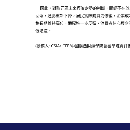
因此，對歐元區未來經濟走勢的判斷，關鍵不在於單
回落，通膨重新下降，居民實際購買力修復，企業成
格長期維持高位，通膨進一步反彈，消費者信心與企
低增速。
(撰稿人: CSIA/ CFP/中國廣西財經學院會審學院資