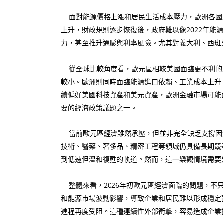
面對能源價格上漲和居民生活成本壓力，歐洲各國
上升，財政規則逐步恢復後，政府難以像2022年
力，甚至推升通膨與利率風險。尤其對義大利、西班
從全球比較角度看，歐元區相較美國面臨更不利的
較小。歐洲則同時面臨能源進口依賴、工業成本上升
續偏好美國科技資產和美元資產，歐洲金融市場可能
要的經濟政策議題之一。
當前歐元區經濟雖然承壓，但並非完全缺乏支撐因
技術、醫藥、奢侈品、精密工程等領域仍具備長期競
到低速但溫和復甦的軌道。然而，這一樂觀情境需要
整體來看，2026年初歐元區經濟面臨的問題，不只
和能源市場波動影響，導致企業和居民難以形成穩定預
進程再度受阻。這種連續性外部衝擊，容易造成企業