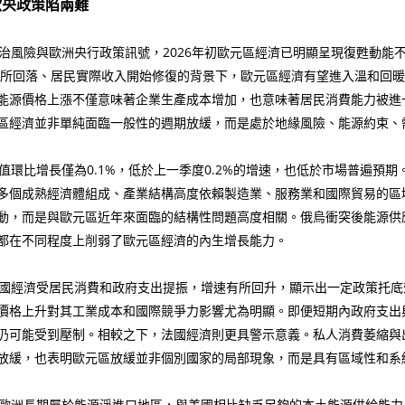
歐央政策陷兩難
風險與歐洲央行政策訊號，2026年初歐元區經濟已明顯呈現復甦動能
力有所回落、居民實際收入開始修復的背景下，歐元區經濟有望進入溫和回
能源價格上漲不僅意味著企業生產成本增加，也意味著居民消費能力被進
區經濟並非單純面臨一般性的週期放緩，而是處於地緣風險、能源約束、
環比增長僅為0.1%，低於上一季度0.2%的增速，也低於市場普遍預
多個成熟經濟體組成、產業結構高度依賴製造業、服務業和國際貿易的區域
動，而是與歐元區近年來面臨的結構性問題高度相關。俄烏衝突後能源供
都在不同程度上削弱了歐元區經濟的內生增長能力。
國經濟受居民消費和政府支出提振，增速有所回升，顯示出一定政策托底
價格上升對其工業成本和國際競爭力影響尤為明顯。即便短期內政府支出
仍可能受到壓制。相較之下，法國經濟則更具警示意義。私人消費萎縮與
放緩，也表明歐元區放緩並非個別國家的局部現象，而是具有區域性和系
歐洲長期屬於能源淨進口地區，與美國相比缺乏足夠的本土能源供給能力