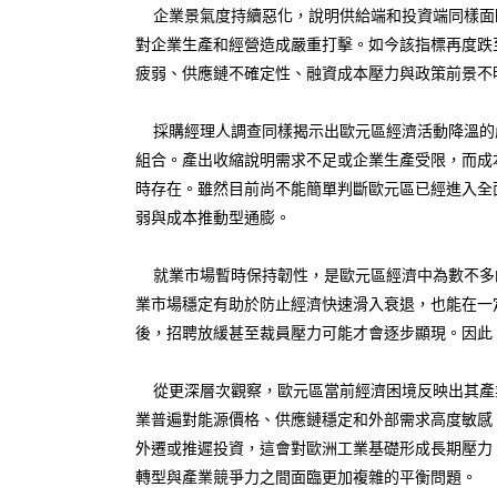
企業景氣度持續惡化，說明供給端和投資端同樣面臨壓
對企業生產和經營造成嚴重打擊。如今該指標再度跌
疲弱、供應鏈不確定性、融資成本壓力與政策前景不
採購經理人調查同樣揭示出歐元區經濟活動降溫的嚴
組合。產出收縮說明需求不足或企業生產受限，而成
時存在。雖然目前尚不能簡單判斷歐元區已經進入全
弱與成本推動型通膨。
就業市場暫時保持韌性，是歐元區經濟中為數不多的
業市場穩定有助於防止經濟快速滑入衰退，也能在一
後，招聘放緩甚至裁員壓力可能才會逐步顯現。因此
從更深層次觀察，歐元區當前經濟困境反映出其產
業普遍對能源價格、供應鏈穩定和外部需求高度敏感
外遷或推遲投資，這會對歐洲工業基礎形成長期壓力
轉型與產業競爭力之間面臨更加複雜的平衡問題。