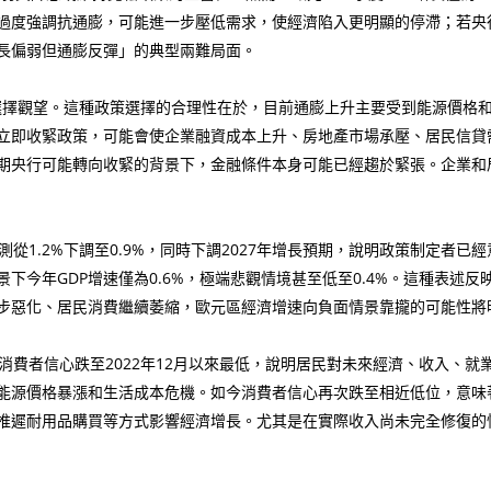
過度強調抗通膨，可能進一步壓低需求，使經濟陷入更明顯的停滯；若央
長偏弱但通膨反彈」的典型兩難局面。
選擇觀望。這種政策選擇的合理性在於，目前通膨上升主要受到能源價格
立即收緊政策，可能會使企業融資成本上升、房地產市場承壓、居民信貸
期央行可能轉向收緊的背景下，金融條件本身可能已經趨於緊張。企業和
1.2%下調至0.9%，同時下調2027年增長預期，說明政策制定者已
下今年GDP增速僅為0.6%，極端悲觀情境甚至低至0.4%。這種表述
步惡化、居民消費繼續萎縮，歐元區經濟增速向負面情景靠攏的可能性將
者信心跌至2022年12月以來最低，說明居民對未來經濟、收入、就業與
能源價格暴漲和生活成本危機。如今消費者信心再次跌至相近低位，意味
推遲耐用品購買等方式影響經濟增長。尤其是在實際收入尚未完全修復的