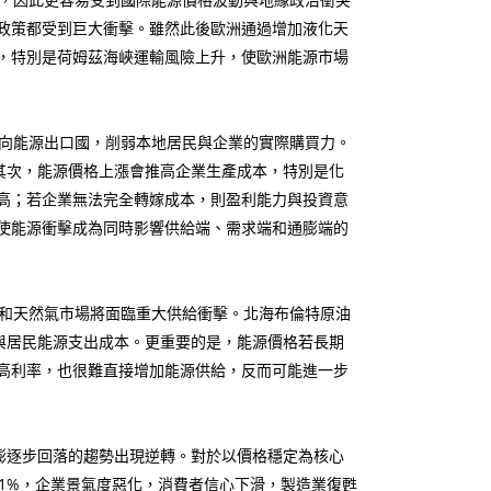
政策都受到巨大衝擊。雖然此後歐洲通過增加液化天
，特別是荷姆茲海峽運輸風險上升，使歐洲能源市場
向能源出口國，削弱本地居民與企業的實際購買力。
其次，能源價格上漲會推高企業生產成本，特別是化
高；若企業無法完全轉嫁成本，則盈利能力與投資意
使能源衝擊成為同時影響供給端、需求端和通膨端的
和天然氣市場將面臨重大供給衝擊。北海布倫特原油
與居民能源支出成本。更重要的是，能源價格若長期
高利率，也很難直接增加能源供給，反而可能進一步
通膨逐步回落的趨勢出現逆轉。對於以價格穩定為核心
.1%，企業景氣度惡化，消費者信心下滑，製造業復甦