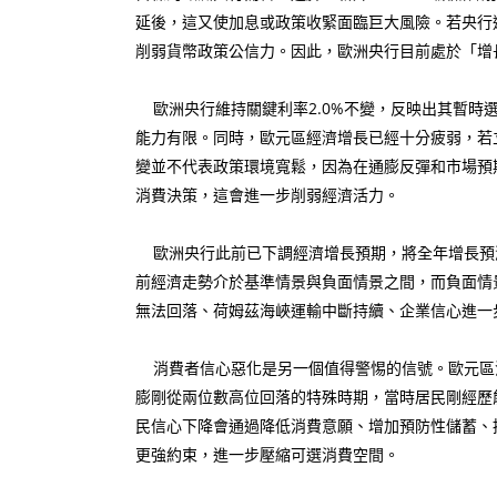
延後，這又使加息或政策收緊面臨巨大風險。若央行
削弱貨幣政策公信力。因此，歐洲央行目前處於「增
歐洲央行維持關鍵利率2.0%不變，反映出其暫時
能力有限。同時，歐元區經濟增長已經十分疲弱，若
變並不代表政策環境寬鬆，因為在通膨反彈和市場預
消費決策，這會進一步削弱經濟活力。
歐洲央行此前已下調經濟增長預期，將全年增長預測從
前經濟走勢介於基準情景與負面情景之間，而負面情景
無法回落、荷姆茲海峽運輸中斷持續、企業信心進一
消費者信心惡化是另一個值得警惕的信號。歐元區消費
膨剛從兩位數高位回落的特殊時期，當時居民剛經歷
民信心下降會通過降低消費意願、增加預防性儲蓄、
更強約束，進一步壓縮可選消費空間。