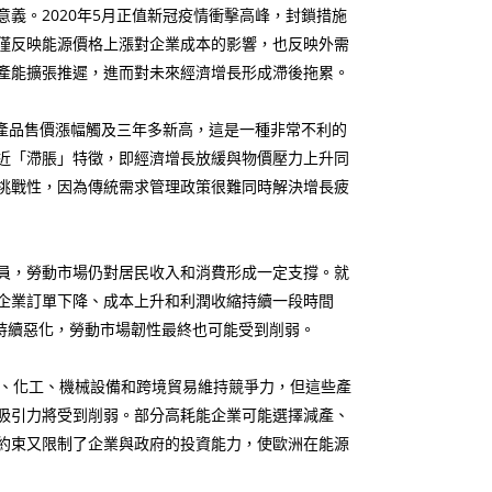
義。2020年5月正值新冠疫情衝擊高峰，封鎖措施
僅反映能源價格上漲對企業成本的影響，也反映外需
產能擴張推遲，進而對未來經濟增長形成滯後拖累。
產品售價漲幅觸及三年多新高，這是一種非常不利的
近「滯脹」特徵，即經濟增長放緩與物價壓力上升同
挑戰性，因為傳統需求管理政策很難同時解決增長疲
裁員，勞動市場仍對居民收入和消費形成一定支撐。就
企業訂單下降、成本上升和利潤收縮持續一段時間
持續惡化，勞動市場韌性最終也可能受到削弱。
、化工、機械設備和跨境貿易維持競爭力，但這些產
吸引力將受到削弱。部分高耗能企業可能選擇減產、
約束又限制了企業與政府的投資能力，使歐洲在能源