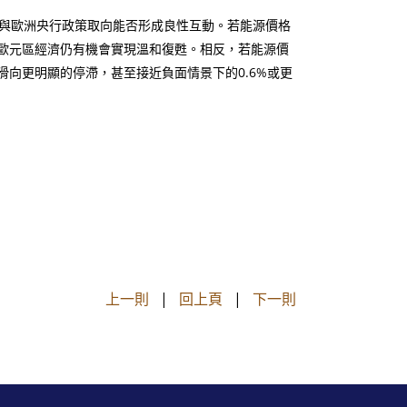
與歐洲央行政策取向能否形成良性互動。若能源價格
歐元區經濟仍有機會實現溫和復甦。相反，若能源價
向更明顯的停滯，甚至接近負面情景下的0.6%或更
上一則
|
回上頁
|
下一則