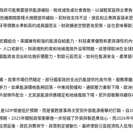
政府可能需要提供能源補貼、稅收減免或社會救助，以減輕家庭與企業負
能源危機期間那樣大規模提供補貼。若財政支持不足，居民和企業將直接承
牙等債務水準較高的成員國而言，財政擴張空間更為受限。這也意味著歐
宏觀組合。美國擁有較強的能源自給能力、科技產業優勢和更具彈性的內
、人口老齡化、財政規則約束和地緣風險外溢等問題。這使得歐洲在全球
面臨資金流出和估值折價壓力。對歐元區而言，如何在能源安全、產業競
素。就業市場仍然穩定，部分國家政府支出仍能提供托底作用，服務業雖
爭力。如果能源價格能夠回落，中東局勢緩和，通膨壓力重新下降，歐洲
外部條件配合，尤其是能源供應穩定和地緣風險下降。若外部衝擊持續存
是GDP增速低於預期，而是復甦敘事再次受到外部能源衝擊的打斷。自2
期。2025年關稅政策衝擊進一步削弱了外貿與製造業信心，而2026
投資延後、居民消費保守、政策制定被動化，最終使歐元區經濟陷入低增