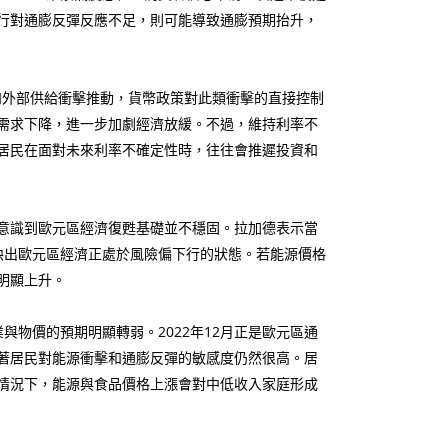
行對通膨反彈反應不足，則可能導致通膨預期抬升，
和外部供給衝擊推動，貨幣政策對此類衝擊的直接控制
需求下降，進一步加劇經濟放緩。不過，維持利率不
居民在面對未來利率不確定性時，往往會推遲投資和
經意識到歐元區經濟復甦基礎並不穩固。拉加德表示當
反映出歐元區經濟正處於風險偏下行的狀態。若能源價格
明顯上升。
物價的預期明顯轉弱。2022年12月正是歐元區通
著居民對能源衝擊和通膨反彈的敏感度仍然很高。居
情況下，能源與食品價格上漲會對中低收入家庭形成