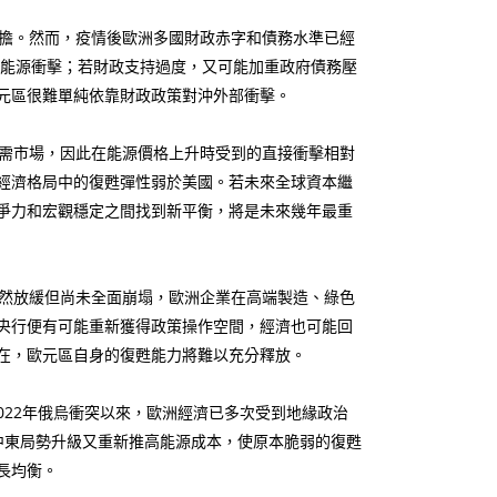
擔。然而，疫情後歐洲多國財政赤字和債務水準已經
受能源衝擊；若財政支持過度，又可能加重政府債務壓
元區很難單純依靠財政政策對沖外部衝擊。
需市場，因此在能源價格上升時受到的直接衝擊相對
經濟格局中的復甦彈性弱於美國。若未來全球資本繼
爭力和宏觀穩定之間找到新平衡，將是未來幾年最重
然放緩但尚未全面崩塌，歐洲企業在高端製造、綠色
央行便有可能重新獲得政策操作空間，經濟也可能回
在，歐元區自身的復甦能力將難以充分釋放。
022年俄烏衝突以來，歐洲經濟已多次受到地緣政治
年中東局勢升級又重新推高能源成本，使原本脆弱的復甦
長均衡。