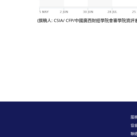
(撰稿人: CSIA/ CFP/中國廣西財經學院會審學院資
服務
協
聯絡信