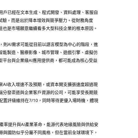
人用戶已經在文本生成、程式開發、資料處理、客服自
術試驗，而是出於降本增效與競爭壓力。從財務角度
這也是市場願意繼續看多大型科技企業的根本原因。
，則AI需求可能從目前以語言模型為中心的階段，進
智能製造、醫療影像、城市管理、遊戲引擎、虛擬仿
型平台與企業級AI應用提供商，都可能成為核心受益
來AI收入增速不及預期，或資本開支擴張速度超過現
端分發渠道與企業客戶資源的公司，可能享受長期競
置評級維持在7/10，同時等待更優入場時機，體現
率提升與AI產業革命，能源代表地緣風險與供給安
源與國防似乎分屬不同風格，但在當前全球環境下，