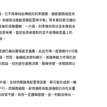
邏輯，已不再單純由傳統的利率週期、通膨週期或經濟
、地緣政治推動資產配置再平衡」等多重因素交織的
背後的深層邏輯：一方面，利率維持高位並未像過去
這意味著，當前投資者面對的並不是傳統意義上的
係。
基調仍偏向審慎甚至偏鷹。此前市場一度預期FED可能
落。然而，後續經濟資料顯示，美國勞動力市場仍具
前假設，特別是在服務消費、醫療保健、休閒娛樂以
升級、全球供應鏈再配置等因素，都可能形成新一輪
下行，而服務通膨、薪資通膨與能源通膨仍存在反覆
持政策不變，具有一定邏輯基礎。這一判斷反映出，