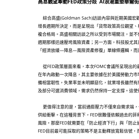
高息觀望牽動FED政策分歧 AI浪潮重塑華爾
綜合高盛(Goldman Sach)訪談內容與近
增長週期所決定，而是呈現出「貨幣政策高位觀望、
複合格局。高盛相關訪談之所以受到市場關注，並不
週期那樣迅速壓垮風險資產；另一方面，科技股尤其
「經濟放緩—降息—風險資產修復」單線條邏輯，而
從FED政策層面來看，本次FOMC會議所呈現出的
在年內啟動一次降息，其主要依據在於美國勞動力市
備相當韌性，失業率並未明顯惡化，就業增長雖然有
及部分可選消費領域，需求仍然保持一定支撐。這使
更值得注意的是，當前通膨壓力不僅來自需求端，
供給衝擊。在這種背景下，FED很難僅依賴過去的
風險，那麼FED就需要在「防止經濟下行」與「防止
FED目前最可能採取的策略不是主動釋放寬鬆信號