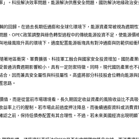
率」。科技解決效率問題，能源解決供應安全問題，國防解決地緣政治安
輯的回歸。在過去長期低通膨和全球化環境下，能源資產常被視為週期性
問題、OPEC政策調整與綠色轉型過程中的傳統能源投資不足，使能源價
與地緣風險升高的環境下，適度配置能源板塊具有對沖通膨與防範供給衝
隨著地區衝突、軍費擴張、科技軍工融合與國家安全投資增加，國防產業
受普通消費週期影響較小，具有一定防禦特徵。同時，現代國防產業也不
結合，因而兼具安全屬性與科技屬性。高盛將部分科技股倉位轉向能源與
置思路。
值，而是從當前市場環境看，長久期固定收益資產的風險收益比不具吸引
收益率上行的壓制。若市場此前過度押注降息，而後續通膨資料或消費資
確認之前，保持低債券配置有其合理性。不過，若未來美國經濟出現明顯