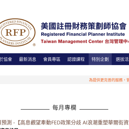
於協會
最新消息
會員專區
認證課程
特別企劃
選拔活
為提供更完善的服務，管理中心特
每月專欄
追蹤與預測 -【高息觀望牽動FED政策分歧 AI浪潮重塑華爾街