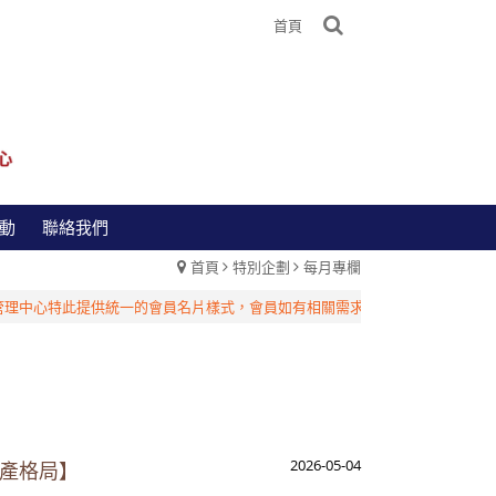
首頁
動
聯絡我們
首頁
特別企劃
每月專欄
此提供統一的會員名片樣式，會員如有相關需求，請洽台灣管理中心！
重大消
2026-05-04
資產格局】