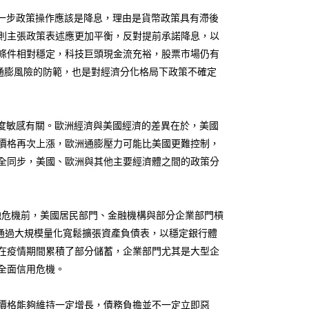
一步政策操作應該是降息，理由是貨幣政策具有滯後
則主張政策表述應更加平衡，反對提前承諾降息，以
條件相對穩定，科技巨頭現金流充裕，股票市場仍有
對通膨風險的防範，也是對經濟分化格局下政策不確定
度敏感有關。歐洲經濟與美國經濟的差異在於，美國
價格再次上漲，歐洲通膨壓力可能比美國更難控制，
全同步，美國、歐洲與其他主要經濟體之間的政策分
融危機前，美國居民部門、金融機構與部分企業部門槓
通過大規模量化寬鬆擴張資產負債表，以穩定銀行體
在疫情期間累積了部分儲蓄，企業部門尤其是大型企
全面信用危機。
價格能夠維持一定增長，債務負擔並不一定立即惡