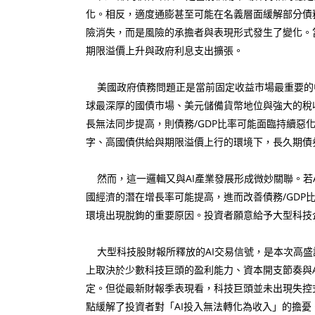
化。相反，適度通膨甚至可能在名義層面緩解部分債務
險消失，而是風險的承擔者與表現形式發生了變化。
期限溢價上升與政府利息支出擴張。
美國政府債務問題正是當前固定收益市場最重要的
球最深厚的國債市場、美元儲備貨幣地位與強大的稅
長無法同步提高，則債務/GDP比率可能面臨持續
字、高國債供給與期限溢價上行的環境下，長久期債
然而，這一邏輯又與AI產業發展形成微妙關聯。若
國經濟的潛在增長率可能提高，進而改善債務/GDP
環境出現脫鉤的重要原因。投資者願意給予大型科技
大型科技股財報所釋放的AI交易信號，是本次高盛
上取決於少數科技巨頭的盈利能力、資本開支節奏與
定。但從最新財報季表現看，科技巨頭並未出現失控
點緩解了投資者對「AI投入無法轉化為收入」的擔憂