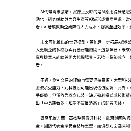
AI代幣需求激增，實際上反映的是AI應用從概念
動化、研究輔助與內容生產等領域形成實際需求。當
看，AI若能幫助企業降低人力成本、提高產出效率
未來可能推出的世界模型，若能進一步拓展AI對物
入更廣泛的多模態與行動智能階段。這意味著，未來
真與機器人訓練等更大規模場景。若這一趨勢成立，則
者。
不過，對AI交易的評價也需要保持審慎。大型科技
金流承受能力，則科技股可能出現估值回調。此外，
爭優勢；但僅依靠概念包裝、缺乏盈利模式或技術壁
出「中長期看多、短期不盲目追高」的配置思路。
資產配置方面，高盛整體偏好科技、能源與國防板塊
全，國防代表全球安全格局重塑，而債券則面臨高利