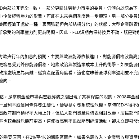
D內部並非完全一致。一部分更關注勞動力市場的委員，仍傾向於認為下
小企業經營壓力的影響，可能在未來幾個季度進一步顯現。另一部分委員
美國經濟正處於一種「表面強韌但內部結構分化」的狀態：大型企業融資
門所承受的利率壓力則更為明顯。因此，FED短期內保持按兵不動，既是
對歐央行年內加息的預期，主要與歐洲能源依賴進口、對能源價格波動高
更容易受到外部能源價格、地緣政治與製造業成本上升的衝擊。如果能源
政策處境更為兩難。從資產配置角度看，這也意味著全球利率週期並不完
流向。
，是當前金融市場與宏觀經濟之間出現了某種程度的脫鉤。2008年金
一旦利率或信用條件發生變化，便容易引發系統性危機。當時FED不得不
然政府部門槓桿率大幅上升，但私人部門資產負債表相對改善，居民部門
率也較金融危機前更高。這使得高利率雖然壓制經濟活動，卻未立即引發
重要原因。在2%至4%的通膨區間內，如果名義收入、企業營收與資產