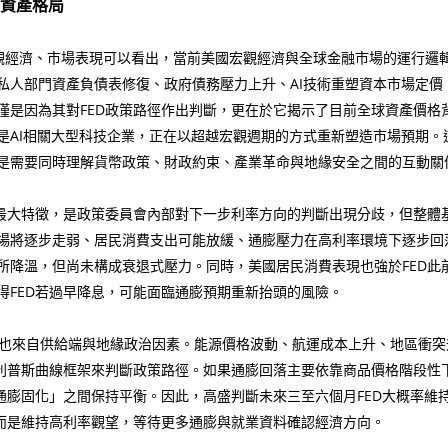
街資產格局
期美國宏觀經濟、市場表現可以看出，當前美國宏觀經濟與全球金融市場的運行
私人部門資產負債表修復、政府債務壓力上升、AI技術重塑資本市場定價
僅是因為其對FED政策路徑作出判斷，更在於它揭示了目前全球資產價格
是AI相關大型科技企業，正在以超越宏觀週期的方式重新塑造市場預期。
是需要同時理解貨幣政策、財政約束、產業革命與地緣安全之間的互動關
最大特徵，是政策委員會內部對下一步利率方向的判斷出現分歧，但整體
場將逐步走弱、居民消費支出可能放緩、通膨壓力在高利率環境下逐步回
所降溫，但尚未構成衰退式壓力。同時，美國居民消費表現也強於FED此
得FED若過早降息，可能面臨通膨預期重新抬頭的風險。
也來自供給端與地緣政治因素。能源價格波動、航運成本上升、地區衝突
菲利普斯曲線框架來判斷政策路徑。如果通膨回落主要依靠商品價格階段性
通膨固化」之間保持平衡。因此，高盛判斷未來三至六個月FED大概率維
，而是維持高利率觀望，等待更多通膨與就業資料確認經濟方向。