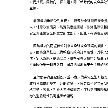
它們其實共同指向一個主題，即「新時代的安全與效
主線。
能源板塊重新受到重視，主要源於全球能源安全邏
來，地緣政治衝突、能源供應鏈重構、歐洲能源依賴
安全與產業安全的重要組成部分。因此，在通膨反覆
國防板塊的配置價值則來自全球安全環境的變化。
言，國防企業往往具備較強的政府訂單屬性，其收入
信、無人系統、網路安全、精準制導與資料分析高度
平衡降低單一科技敞口，同時把握地緣安全主線的配
至於債券資產被低配，並不表示債券完全沒有投資價
政府債務供給壓力上升的背景下，債券價格容易受到
格回落。因此，對於大型機構而言，在缺乏明確降息
券的避險屬性仍可能重新顯現。