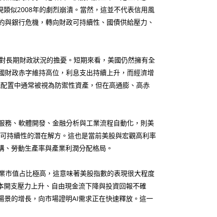
類似2008年的劇烈崩潰。當然，這並不代表信用風
約與銀行危機，轉向財政可持續性、國債供給壓力、
對長期財政狀況的擔憂。短期來看，美國仍然擁有全
國財政赤字維持高位，利息支出持續上升，而經濟增
統配置中通常被視為防禦性資產，但在高通膨、高赤
療服務、軟體開發、金融分析與工業流程自動化，則美
政可持續性的潛在解方。這也是當前美股與宏觀高利率
構、勞動生產率與產業利潤分配格局。
業市值占比極高，這意味著美股指數的表現很大程度
資本開支壓力上升、自由現金流下降與投資回報不確
場景的增長，向市場證明AI需求正在快速釋放。這一