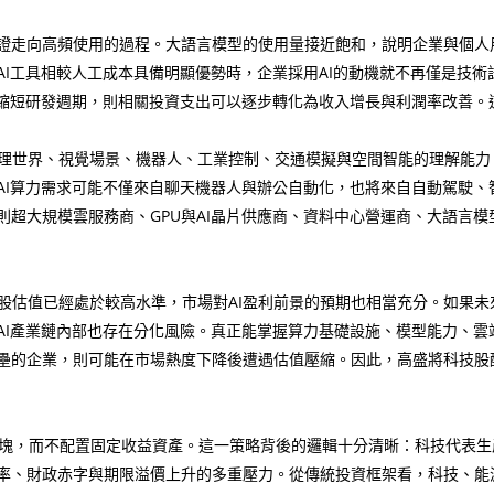
驗證走向高頻使用的過程。大語言模型的使用量接近飽和，說明企業與個
AI工具相較人工成本具備明顯優勢時，企業採用AI的動機就不再僅是技
、縮短研發週期，則相關投資支出可以逐步轉化為收入增長與利潤率改善。
理世界、視覺場景、機器人、工業控制、交通模擬與空間智能的理解能力
AI算力需求可能不僅來自聊天機器人與辦公自動化，也將來自自動駕駛、
超大規模雲服務商、GPU與AI晶片供應商、資料中心營運商、大語言模
股估值已經處於較高水準，市場對AI盈利前景的預期也相當充分。如果未
AI產業鏈內部也存在分化風險。真正能掌握算力基礎設施、模型能力、雲
壘的企業，則可能在市場熱度下降後遭遇估值壓縮。因此，高盛將科技股配
，而不配置固定收益資產。這一策略背後的邏輯十分清晰：科技代表生產
率、財政赤字與期限溢價上升的多重壓力。從傳統投資框架看，科技、能