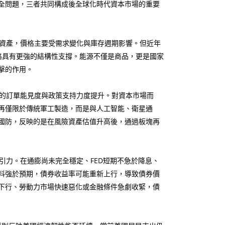
全問題，三者共同構成後全球化時代資本市場的重要
資產，價格主要受需求變化與庫存週期影響。但近年
格具有更強的結構性支撐。能源不僅是商品，更是國家
擊的作用。
的訂單能見度與政策支持力度提升。對資本市場而
再僅限於傳統軍工製造，而是與人工智能、衛星通
國防，反映的是在風險資產估值升高後，通過板塊再
力。在通膨尚未完全穩定、FED短期不急於降息、
料強於預期，債券收益率可能重新上行，導致債券價
下行、勞動力市場快速惡化或金融條件急劇收緊，債