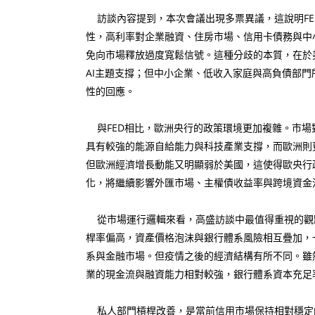
訪談內容提到，本次會議出現多票異議，這說明FE
性，高利率對企業融資、住房市場、信用卡債務與中
免向市場釋放過度寬鬆信號。這種分歧的本質，在於
AI主題支撐；但中小企業、低收入家庭與高負債部
性的回應。
與FED相比，歐洲央行的政策環境更加複雜。市場
具有較強的能源自給能力與科技產業支撐，而歐洲則
但歐洲經濟增長動能又明顯弱於美國，這使得歐央行
化，將繼續影響外匯市場、主權債收益率與跨境資金
從市場運行邏輯來看，高盛訪談中最值得重視的觀點
桿率偏高，資產價格泡沫與銀行體系風險相互疊加，
系與金融市場。但疫情之後的經濟結構有所不同。雖
業的現金流與融資能力相對較強，銀行體系資本充足
私人部門槓桿改善，是當前信用市場保持相對穩定的