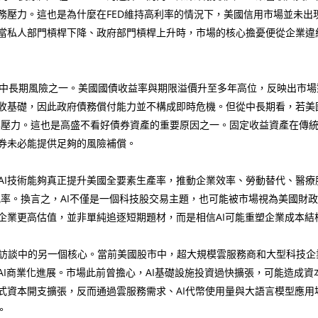
壓力。這也是為什麼在FED維持高利率的情況下，美國信用市場並未出現
當私人部門槓桿下降、政府部門槓桿上升時，市場的核心擔憂便從企業違
中長期風險之一。美國國債收益率與期限溢價升至多年高位，反映出市場
收基礎，因此政府債務償付能力並不構成即時危機。但從中長期看，若美
惡化壓力。這也是高盛不看好債券資產的重要原因之一。固定收益資產在傳
券未必能提供足夠的風險補償。
AI技術能夠真正提升美國全要素生產率，推動企業效率、勞動替代、醫
比率。換言之，AI不僅是一個科技股交易主題，也可能被市場視為美國財
企業更高估值，並非單純追逐短期題材，而是相信AI可能重塑企業成本結
訪談中的另一個核心。當前美國股市中，超大規模雲服務商和大型科技企
AI商業化進展。市場此前曾擔心，AI基礎設施投資過快擴張，可能造成
式資本開支擴張，反而通過雲服務需求、AI代幣使用量與大語言模型應用
。