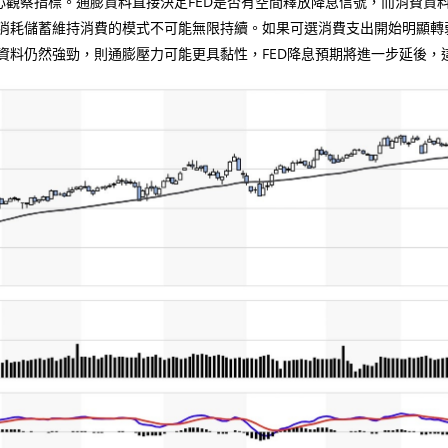
觀察指標。通膨資料直接決定FED是否有空間釋放降息信號，而消費資
消耗儲蓄維持消費的模式不可能無限持續。如果可選消費支出開始明顯轉
資料仍然強勁，則通膨壓力可能更具黏性，FED降息預期將進一步延後，