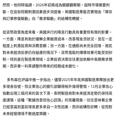
然而，他同時強調，2026年初將成為關鍵觀察期，屆時市場需要判
斷，在這些短期刺激因素逐步消退後，英國製造業能否實現由「庫存
與訂單修復驅動」向「需求驅動」的結構性轉變。
從貨幣政策角度來看，英國央行的降息行動具有重要但有限的影響。
一方面，降息有助於緩解企業融資成本，改善現金流狀況，並在一定
程度上刺激投資與消費意願；另一方面，在通膨尚未完全回落、居民
對未來經濟前景仍存疑慮的情況下，貨幣寬鬆的傳導效果可能受到抑
制。特別是在製造業領域，企業投資決策往往更加依賴中長期需求預
期，而非單一利率調整所帶來的短期成本變化。
多布森在評論中進一步指出，儘管2025年年底英國製造業釋放出更
多增長信號，但企業信心的變化卻顯得格外值得警惕。12月企業信心
指數出現三個月來的首次下滑，表明製造商對未來經濟走勢仍保持高
度謹慎。這種「數據改善但信心回落」的背離現象，往往意味著企業
已經意識到當前增長更多來自一次性因素，而非結構性好轉，從而對
未來經營環境不敢過度樂觀。