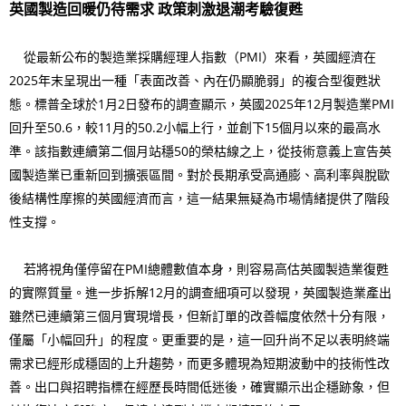
英國製造回暖仍待需求 政策刺激退潮考驗復甦
從最新公布的製造業採購經理人指數（PMI）來看，英國經濟在
2025年末呈現出一種「表面改善、內在仍顯脆弱」的複合型復甦狀
態。標普全球於1月2日發布的調查顯示，英國2025年12月製造業PMI
回升至50.6，較11月的50.2小幅上行，並創下15個月以來的最高水
準。該指數連續第二個月站穩50的榮枯線之上，從技術意義上宣告英
國製造業已重新回到擴張區間。對於長期承受高通膨、高利率與脫歐
後結構性摩擦的英國經濟而言，這一結果無疑為市場情緒提供了階段
性支撐。
若將視角僅停留在PMI總體數值本身，則容易高估英國製造業復甦
的實際質量。進一步拆解12月的調查細項可以發現，英國製造業產出
雖然已連續第三個月實現增長，但新訂單的改善幅度依然十分有限，
僅屬「小幅回升」的程度。更重要的是，這一回升尚不足以表明終端
需求已經形成穩固的上升趨勢，而更多體現為短期波動中的技術性改
善。出口與招聘指標在經歷長時間低迷後，確實顯示出企穩跡象，但