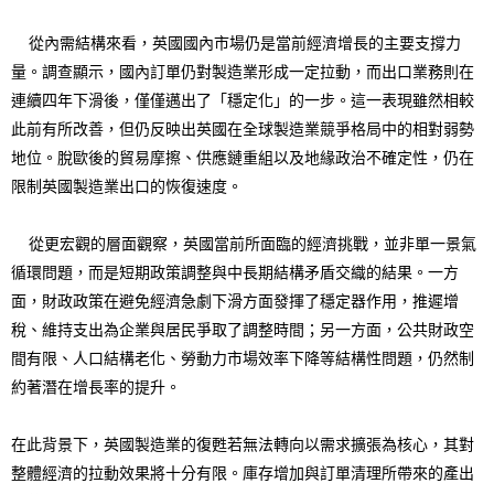
從內需結構來看，英國國內市場仍是當前經濟增長的主要支撐力
量。調查顯示，國內訂單仍對製造業形成一定拉動，而出口業務則在
連續四年下滑後，僅僅邁出了「穩定化」的一步。這一表現雖然相較
此前有所改善，但仍反映出英國在全球製造業競爭格局中的相對弱勢
地位。脫歐後的貿易摩擦、供應鏈重組以及地緣政治不確定性，仍在
限制英國製造業出口的恢復速度。
從更宏觀的層面觀察，英國當前所面臨的經濟挑戰，並非單一景氣
循環問題，而是短期政策調整與中長期結構矛盾交織的結果。一方
面，財政政策在避免經濟急劇下滑方面發揮了穩定器作用，推遲增
稅、維持支出為企業與居民爭取了調整時間；另一方面，公共財政空
間有限、人口結構老化、勞動力市場效率下降等結構性問題，仍然制
約著潛在增長率的提升。
在此背景下，英國製造業的復甦若無法轉向以需求擴張為核心，其對
整體經濟的拉動效果將十分有限。庫存增加與訂單清理所帶來的產出