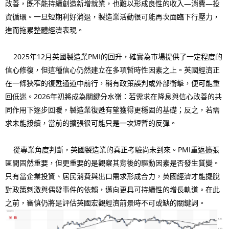
改善，既不能持續創造新增就業，也難以形成良性的收入—消費—投
資循環。一旦短期利好消退，製造業活動很可能再次面臨下行壓力，
進而拖累整體經濟表現。
2025年12月英國製造業PMI的回升，確實為市場提供了一定程度的
信心修復，但這種信心仍然建立在多項暫時性因素之上。英國經濟正
在一條狹窄的復甦通道中前行，稍有政策誤判或外部衝擊，便可能重
回低迷。2026年初將成為關鍵分水嶺：若需求在降息與信心改善的共
同作用下逐步回暖，製造業復甦有望獲得更穩固的基礎；反之，若需
求未能接續，當前的擴張很可能只是一次短暫的反彈。
從專業角度判斷，英國製造業的真正考驗尚未到來。PMI重返擴張
區間固然重要，但更重要的是觀察其背後的驅動因素是否發生質變。
只有當企業投資、居民消費與出口需求形成合力，英國經濟才能擺脫
對政策刺激與偶發事件的依賴，邁向更具可持續性的增長軌道。在此
之前，審慎仍將是評估英國宏觀經濟前景時不可或缺的關鍵詞。