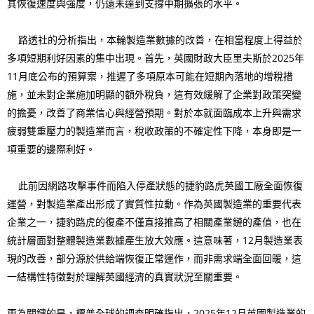
其恢復速度與強度，仍遠未達到支撐中期擴張的水平。
路透社的分析指出，本輪製造業數據的改善，在相當程度上得益於
多項短期利好因素的集中出現。首先，英國財政大臣里夫斯於2025年
11月底公布的預算案，推遲了多項原本可能在短期內落地的增稅措
施，並未對企業施加明顯的額外稅負，這有效緩解了企業對政策突變
的擔憂，改善了商業信心與經營預期。對於本就面臨成本上升與需求
疲弱雙重壓力的製造業而言，稅收政策的不確定性下降，本身即是一
項重要的邊際利好。
此前因網路攻擊事件而陷入停產狀態的捷豹路虎英國工廠全面恢復
運營，對製造業產出形成了實質性拉動。作為英國製造業的重要代表
企業之一，捷豹路虎的復產不僅直接推高了相關產業鏈的產值，也在
統計層面對整體製造業數據產生放大效應。這意味著，12月製造業表
現的改善，部分源於供給端恢復正常運作，而非需求端全面回暖，這
一結構性特徵對於理解英國經濟的真實狀況至關重要。
更為關鍵的是，標普全球的調查明確指出，2025年12月英國製造業的