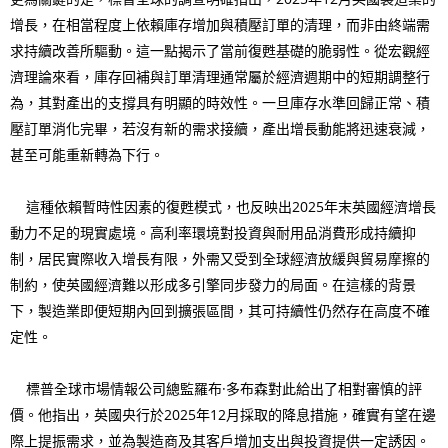
增長，在相當程度上依賴庫存增加與積壓訂單的清理，而非由終端需
求持續改善所驅動。這一點揭示了當前復甦基礎的脆弱性。從宏觀經
濟理論來看，庫存回補與訂單清理通常屬於經濟週期中的短期調整行
為，其對產出的支撐具有明顯的時效性。一旦庫存水準回歸正常、積
壓訂單消化完畢，若沒有新的需求接續，產出增長動能將迅速衰減，
甚至可能重新轉為下行。
這種依賴暫時性因素的復甦模式，也反映出2025年末英國經濟增長
動力不足的現實處境。高利率環境對投資與耐用品消費形成持續抑
制，居民實際收入增長有限，外需又受到全球經濟放緩與貿易摩擦的
制約，使英國經濟難以形成多引擎同步發力的局面。在這樣的背景
下，製造業即便短期內回到擴張區間，其可持續性仍然存在高度不確
定性。
標普全球市場情報公司總監羅布·多布森對此給出了相對審慎的評
價。他指出，英國央行於2025年12月採取的降息措施，確實有望在邊
際上提振需求，並為製造商及其客戶增加支出與投資提供一定誘因。