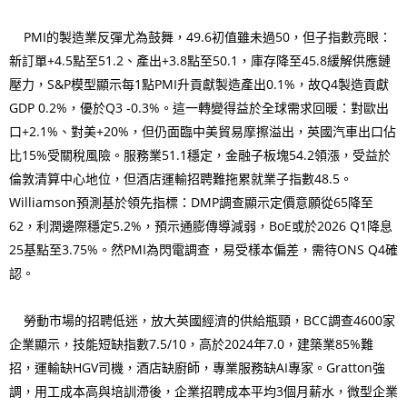
PMI的製造業反彈尤為鼓舞，49.6初值雖未過50，但子指數亮眼：
新訂單+4.5點至51.2、產出+3.8點至50.1，庫存降至45.8緩解供應鏈
壓力，S&P模型顯示每1點PMI升貢獻製造產出0.1%，故Q4製造貢獻
GDP 0.2%，優於Q3 -0.3%。這一轉變得益於全球需求回暖：對歐出
口+2.1%、對美+20%，但仍面臨中美貿易摩擦溢出，英國汽車出口佔
比15%受關稅風險。服務業51.1穩定，金融子板塊54.2領漲，受益於
倫敦清算中心地位，但酒店運輸招聘難拖累就業子指數48.5。
Williamson預測基於領先指標：DMP調查顯示定價意願從65降至
62，利潤邊際穩定5.2%，預示通膨傳導減弱，BoE或於2026 Q1降息
25基點至3.75%。然PMI為閃電調查，易受樣本偏差，需待ONS Q4確
認。
勞動市場的招聘低迷，放大英國經濟的供給瓶頸，BCC調查4600家
企業顯示，技能短缺指數7.5/10，高於2024年7.0，建築業85%難
招，運輸缺HGV司機，酒店缺廚師，專業服務缺AI專家。Gratton強
調，用工成本高與培訓滯後，企業招聘成本平均3個月薪水，微型企業