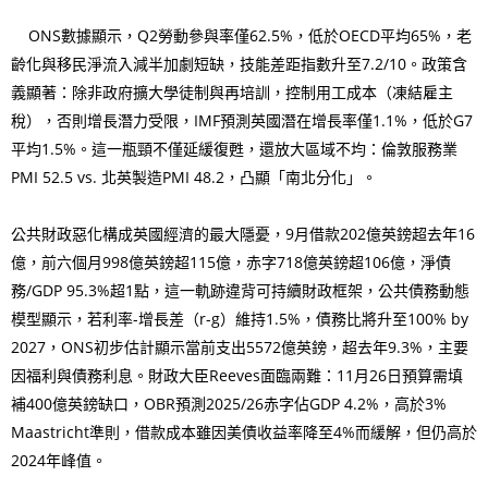
ONS數據顯示，Q2勞動參與率僅62.5%，低於OECD平均65%，老
齡化與移民淨流入減半加劇短缺，技能差距指數升至7.2/10。政策含
義顯著：除非政府擴大學徒制與再培訓，控制用工成本（凍結雇主
稅），否則增長潛力受限，IMF預測英國潛在增長率僅1.1%，低於G7
平均1.5%。這一瓶頸不僅延緩復甦，還放大區域不均：倫敦服務業
PMI 52.5 vs. 北英製造PMI 48.2，凸顯「南北分化」。
公共財政惡化構成英國經濟的最大隱憂，9月借款202億英鎊超去年16
億，前六個月998億英鎊超115億，赤字718億英鎊超106億，淨債
務/GDP 95.3%超1點，這一軌跡違背可持續財政框架，公共債務動態
模型顯示，若利率-增長差（r-g）維持1.5%，債務比將升至100% by
2027，ONS初步估計顯示當前支出5572億英鎊，超去年9.3%，主要
因福利與債務利息。財政大臣Reeves面臨兩難：11月26日預算需填
補400億英鎊缺口，OBR預測2025/26赤字佔GDP 4.2%，高於3%
Maastricht準則，借款成本雖因美債收益率降至4%而緩解，但仍高於
2024年峰值。