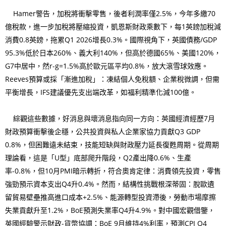
Hamer警告，加稅將衝擊零售，後者利潤率僅2.5%，今年多繳70
億稅款，進一步加稅將壓縮投資，凱恩斯財政乘數下，每1英鎊加稅減
消費0.8英鎊，拖累Q1 2026增長0.3%。國際視角下，英國債務/GDP
95.3%低於日本260%、義大利140%，但高於德國65%、美國120%，
G7中居中，然r-g=1.5%高於歐元區平均0.8%，放大滾雪球效應。
Reeves預算或採「漸進加稅」：凍結個人免稅額、企業稅微調，但需
平衡增長，IFS建議優先支出端改革，如福利精準化減100億。
綜觀這些數據，好消息與壞消息指向同一方向：英國經濟經歷7月
財政預算衝擊後企穩，公共投資與私人企業家協力貢獻Q3 GDP
0.8%，但困難遠未結束，技能短缺與財政壓力延長復甦周期。從周期
理論看，這是「U型」底部爬升階段，Q2產出降0.6%、生產
率-0.8%，但10月PMI暗示轉折，符合奧肯定律：消費領先投資，零售
強勁預示資本支出Q4升0.4%。然而，結構性挑戰根深蒂固：脫歐遺
留貿易壁壘推高進口成本+2.5%、能源轉型投資滯後，勞動市場摩擦
失業貢獻升至1.2%，BoE預測失業率Q4升4.9%。對中國宏觀借鑒，
英國經驗警示財政-貨幣協調：BoE 9月維持4%利率，預測CPI Q4