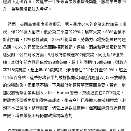
經濟正走出谷底，製造業一年多來首次恢復增長動能，服務業需求回
升，為整體增長注入希望。
然而，英國商會季度調查顯示，第三季度61%的企業未增加員工規
模，僅22%擴大招聘，低於第二季度的23%；展望未來，63%企業不
計劃招聘，12%預計裁員，25%計劃增員，勞動力市場技能短缺問題
凸顯，85%的建築業企業面臨招聘難題，運輸、酒店和專業服務業同
樣受阻。公共財政方面，9月政府借款達202億英鎊，同比超16億英
鎊；本財年前六個月借款998億英鎊，超上年同期115億英鎊，財政赤
字718億英鎊，超上年106億英鎊，淨債務佔GDP比升至95.3%，超上
年1個百分點。這些好壞參半的數據指向英國經濟經歷7月以來放緩後
的企穩跡象，但根基不穩，下月新財年預算草案至關重要，若進一步
加稅將衝擊企業與個人，Kris Hamer警告，英國通膨在G7中領先，
財政大臣須避免增加零售商成本，後者今年已多繳70億英鎊稅款，利
潤率本已微薄。整體而言，儘管上週數據積極，但英國經濟低迷特質
未變，增長緩慢困局仍需政策精準應對。
從宏觀經濟理論視角審視，英國9月零售銷售的意外強勁增長，體