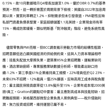
0.15%，故10月數據暗示Q4增長加速至1.0%，優於OBR 0.7%的基準
預測。然而，這一轉折需置於周期背景下檢視：英國自2022年加息周
期以來，實質利率轉正1.2%，抑制需求但未引發衰退，PMI韌性反映
私部門資產負債表堅實，家庭超額儲蓄1.1兆英鎊，企業現金持有率
15%，構成防禦緩衝，類似明斯基「對沖融資」階段，避免系統性風
險。
儘管零售與PMI亮眼，但BCC調查揭示勞動力市場的結構性瓶頸，
招聘意願低迷凸顯英國經濟的供給側約束，這與人力資本理論相呼
應：技能失配放大摩擦失業，建築業85%企業招聘難，運輸業缺司
機，酒店業缺廚師，專業服務業缺數據分析師，導致產出缺口持
續-1.2%。第三季度61%企業維持員工規模，22%增員低於Q2 23%，
未來63%不招聘、12%裁員，僅25%擴張，反映高用工成本與稅負壓
力：雇主國民保險貢獻率從13.8%擬升至15%，企業年成本增2000英
鎊/員工。Gratton的觀點切中要害：雇主應對高成本與技能短缺，招
聘難超預期，英格蘭西部微型企業負責人案例典型——稅升侵蝕利
潤，無力投資或招聘，維持運營已屬不易。