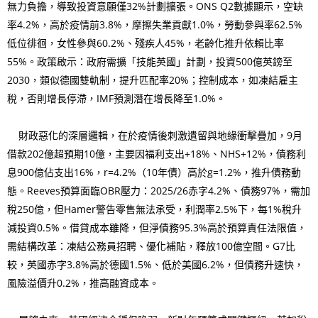
無力負擔，導致投資意願僅32%計劃擴張。ONS Q2數據顯示，空缺
率4.2%，高於疫情前3.8%，摩擦失業貢獻1.0%，勞動參與率62.5%
低位徘徊，女性參與60.2%、殘疾人45%，老齡化推升依賴比率
55%。政策啟示：政府需擴「技能英國」計劃，投資500億英鎊至
2030，類似德國雙軌制，提升匹配率20%；控制成本，如凍結雇主
稅，否則增長停滯，IMF預測潛在增長降至1.0%。
財政惡化的深層邏輯，在於疫情後刺激遺留與地緣衝擊疊加，9月
借款202億超預期10億，主要因福利支出+18%、NHS+12%，債務利
息900億佔支出16%，r=4.2%（10年債）高於g=1.2%，推升債務動
態。Reeves預算面臨OBR壓力：2025/26赤字4.2%、債務97%，需加
稅250億，但Hamer警告零售無法承受，利潤率2.5%下，每1%稅升
減投資0.5%。借貸成本雖降，但淨債務95.3%高於預算責任法限值，
需結構改革：凍結公務員招聘、優化補貼，釋放100億空間。G7比
較，英國赤字3.8%高於德國1.5%、低於美國6.2%，但債務升速快，
風險溢價升0.2%，推高融資成本。