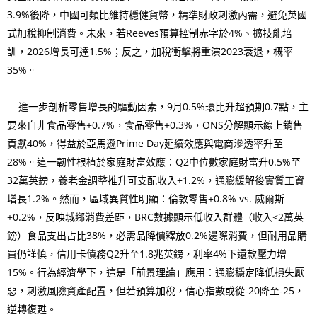
3.9%後降，中國可類比維持穩健貨幣，精準財政刺激內需，避免英國
式加稅抑制消費。未來，若Reeves預算控制赤字於4%、擴技能培
訓，2026增長可達1.5%；反之，加稅衝擊將重演2023衰退，概率
35%。
進一步剖析零售增長的驅動因素，9月0.5%環比升超預期0.7點，主
要來自非食品零售+0.7%，食品零售+0.3%，ONS分解顯示線上銷售
貢獻40%，得益於亞馬遜Prime Day延續效應與電商滲透率升至
28%。這一韌性根植於家庭財富效應：Q2中位數家庭財富升0.5%至
32萬英鎊，養老金調整推升可支配收入+1.2%，通膨緩解後實質工資
增長1.2%。然而，區域異質性明顯：倫敦零售+0.8% vs. 威爾斯
+0.2%，反映城鄉消費差距，BRC數據顯示低收入群體（收入<2萬英
鎊）食品支出占比38%，必需品降價釋放0.2%邊際消費，但耐用品購
買仍謹慎，信用卡債務Q2升至1.8兆英鎊，利率4%下還款壓力增
15%。行為經濟學下，這是「前景理論」應用：通膨穩定降低損失厭
惡，刺激風險資產配置，但若預算加稅，信心指數或從-20降至-25，
逆轉復甦。