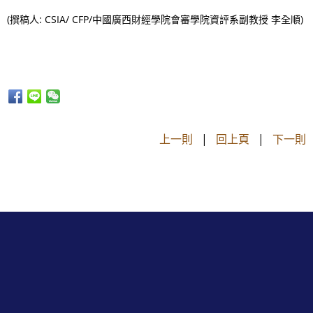
(撰稿人: CSIA/ CFP/中國廣西財經學院會審學院資評系副教授 李全順)
上一則
|
回上頁
|
下一則