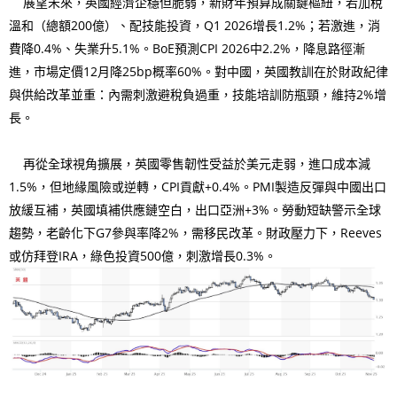
展望未來，英國經濟企穩但脆弱，新財年預算成關鍵樞紐，若加稅
溫和（總額200億）、配技能投資，Q1 2026增長1.2%；若激進，消
費降0.4%、失業升5.1%。BoE預測CPI 2026中2.2%，降息路徑漸
進，市場定價12月降25bp概率60%。對中國，英國教訓在於財政紀律
與供給改革並重：內需刺激避稅負過重，技能培訓防瓶頸，維持2%增
長。
再從全球視角擴展，英國零售韌性受益於美元走弱，進口成本減
1.5%，但地緣風險或逆轉，CPI貢獻+0.4%。PMI製造反彈與中國出口
放緩互補，英國填補供應鏈空白，出口亞洲+3%。勞動短缺警示全球
趨勢，老齡化下G7參與率降2%，需移民改革。財政壓力下，Reeves
或仿拜登IRA，綠色投資500億，刺激增長0.3%。