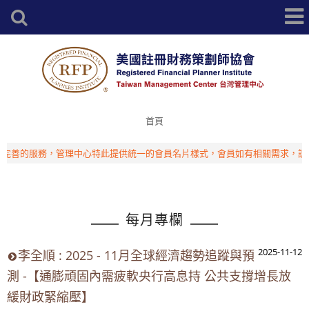
首頁
的服務，管理中心特此提供統一的會員名片樣式，會員如有相關需求，請洽台
每月專欄
2025-11-12
李全順 : 2025 - 11月全球經濟趨勢追蹤與預
測 -【通膨頑固內需疲軟央行高息持 公共支撐增長放
緩財政緊縮壓】