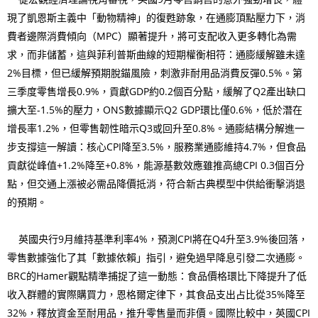
現了凱恩斯主義中「動物精神」的復甦跡象，在通膨頂點壓力下，消
費者邊際消費傾向（MPC）顯著提升，將可支配收入更多轉化為需
求，而非儲蓄，這與菲利普斯曲線的短期權衡相符：通膨緩解雖未達
2%目標，但已緩解預期脫錨風險，刺激非耐用品消費反彈0.5%。第
三季度零售增長0.9%，貢獻GDP約0.2個百分點，緩解了Q2產出缺口
擴大至-1.5%的壓力，ONS數據顯示Q2 GDP環比僅0.6%，低於潛在
增長率1.2%，但零售韌性暗示Q3或回升至0.8%。通膨結構分解進一
步支撐這一解讀：核心CPI降至3.5%，服務業通膨維持4.7%，但食品
貢獻從峰值+1.2%降至+0.8%，能源基數效應雖推高總CPI 0.3個百分
點，但交通上漲被必需品降價抵消，符合新古典模型中供給衝擊消退
的預期。
英國央行9月維持基準利率4%，預測CPI將在Q4升至3.9%後回落，
零售數據強化了其「數據依賴」指引，避免過早降息引發二次通膨。
BRC的Hamer觀點精準捕捉了這一動態：食品價格環比下降提升了低
收入群體的實際購買力，恩格爾定律下，其食品支出占比從35%降至
32%，釋放資金至耐用品，推升零售量而非價。國際比較中，英國CPI