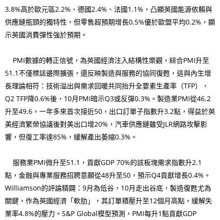
3.8%高於歐元區2.2%、德國2.4%、法國1.1%，凸顯英國能源依賴與
供應鏈瓶頸的獨特性，但零售超預期增長0.5%優於歐盟平均0.2%，顯
示英國消費彈性強於預期。
PMI數據的轉正信號，為英國經濟注入結構性樂觀，綜合PMI升至
51.1不僅標誌邊際擴張，還反映製造與服務的協同復甦，這與內生增
長理論相符：技術溢出與需求回暖共同抬升全要素生產率（TFP），
Q2 TFP降0.6%後，10月PMI暗示Q3或反彈0.3%。製造業PMI從46.2
升至49.6，一年多來首次接近50，出口訂單子指數升3.2點，得益於英
美經濟繁榮協議後對美出口增20%，汽車供應鏈雖受JLR網路攻擊影
響，但復工率達85%，緩解產出萎縮0.3%。
服務業PMI微升至51.1，貢獻GDP 70%的該板塊需求指數升2.1
點，金融與專業服務招聘意願從48升至50，預示Q4貢獻增長0.4%。
Williamson的評論精闢：9月為低谷，10月走出谷底，製造復甦尤為
關鍵，作為英國經濟「軟肋」，其訂單積壓升至12個月高點，緩解失
業率4.8%的壓力。S&P Global模型預測，PMI每升1點貢獻GDP