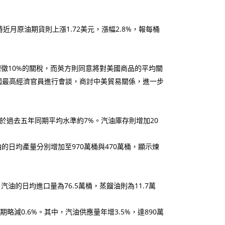
近月原油期貨則上漲1.72美元，漲幅2.8%，報每桶
徵10%的關稅，而英方則同意將對美國商品的平均關
中國最高經濟官員進行會談，商討中美貿易關係，進一步
低於過去五年同期平均水準約7%。汽油庫存則增加20
的日均產量分別增加至970萬桶與470萬桶，顯示煉
油的日均進口量為76.5萬桶，蒸餾油則為11.7萬
略減0.6%。其中，汽油供應量年增3.5%，達890萬