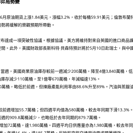
博弈局勢變
油期貨上漲1.84美元，漲幅3.2%，收於每桶59.91美元；倫敦布蘭特
張局勢將緩解的樂觀預期所帶動。
布達成一項突破性協議。根據協議，美方將維持對來自英國的進口商品課
准入空間。此外，美國財政部長斯科特·貝森特預計將於5月10日赴瑞士，與
週，美國商業原油庫存較前一週減少200萬桶，降至4億3,840萬桶，
油庫存減少110萬桶，至1億零670萬桶，年減幅達13%。
萬桶，略低於前週，但煉廠產能利用率由88.6%升至89%。汽油與蒸餾油
增加55.7萬桶；但四週平均值為580萬桶，較去年同期下滑13.3%。汽
週的909.8萬桶減少，也略低於去年同期的879.7萬桶。
萬桶，達1,980萬桶。四週平均日供應量亦為1,980萬桶，較去年同期
著，年增16.4%，達185.7萬桶，反映航空與交通用油需求顯著增強。