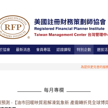
於協會
最新消息
會員專區
認證課程
特別企劃
選拔活
為提供更完善的服務，管理
每月專欄
勢追蹤與預測 -【油市回暖映貿易解凍氣象新 產需轉折見全球博