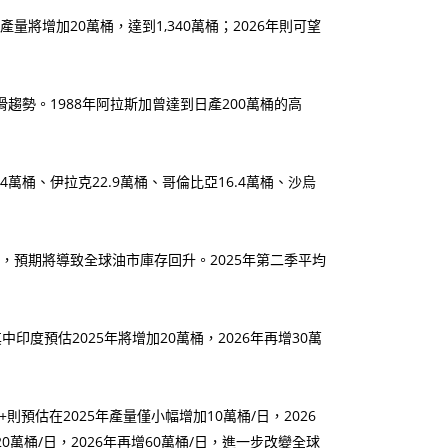
量將增加20萬桶，達到1,340萬桶；2026年則可望
趨勢。1988年阿拉斯加曾達到日產200萬桶的高
4萬桶、伊拉克22.9萬桶、哥倫比亞16.4萬桶、沙烏
快，預期將導致全球油市庫存回升。2025年第二季平均
中印度預估2025年將增加20萬桶，2026年再增30萬
則預估在2025年產量僅小幅增加10萬桶/日，2026
0萬桶/日，2026年再增60萬桶/日，進一步改變全球