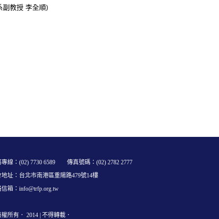
評系副教授 李全順)
專線：(02) 7730 6589 傳真號碼：(02) 2782 2777
會地址：台北市南港區重陽路479號14樓
箱：info@trfp.org.tw
版權所有． 2014 | 不得轉載．