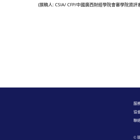
(撰稿人: CSIA/ CFP/中國廣西財經學院會審學院資
服務
協
聯絡信
© 