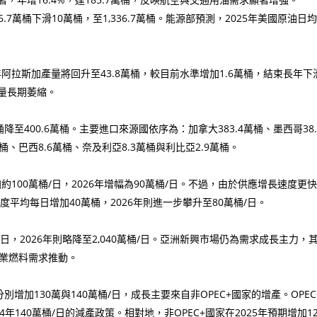
萬桶下滑10萬桶，至1,336.7萬桶。能源部預測，2025年美國原油日均產
拉斯加產量將回升至43.8萬桶，較目前水準增加1.6萬桶，結束長年下滑
量長期萎縮。
至400.6萬桶。主要進口來源國依序為：加拿大383.4萬桶、墨西哥38.
萬桶、巴西8.6萬桶、奈及利亞8.3萬桶與利比亞2.9萬桶。
100萬桶/日，2026年增幅為90萬桶/日。不過，由於供應增長速度更
度平均每日增加40萬桶，2026年則進一步攀升至80萬桶/日。
日，2026年則略降至2,040萬桶/日。亞洲新興市場仍為需求成長主力，其
工業燃料需求推動。
增加130萬與140萬桶/日，成長主要來自非OPEC+國家的增產。OPEC+
年140萬桶/日的減產政策。相對地，非OPEC+國家在2025年預期增加12