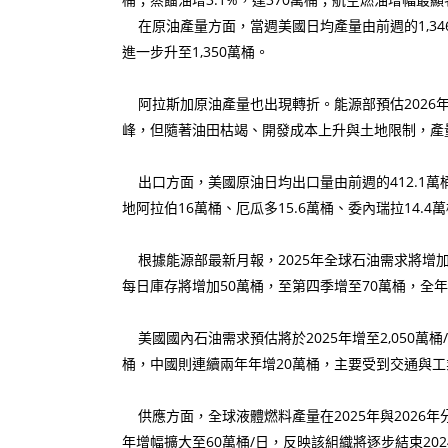
在原油產量方面，當週美國日均產量由前週的1,346.7
進一步升至1,350萬桶。
阿拉斯加原油產量也出現轉折。能源部預估2026年阿
峰，但隨著油田枯竭、開發成本上升與土地限制，產
出口方面，美國原油日均出口量由前週的412.1萬桶降
地阿拉伯16萬桶、厄瓜多15.6萬桶、委內瑞拉14.4
根據能源部最新月報，2025年全球石油需求將增加約
每日庫存將增加50萬桶，至第四季增至70萬桶，全年
美國國內石油需求預估將於2025年增至2,050萬桶/
桶，中國則連續兩年年增20萬桶，主要受到交通與
供應方面，全球液體燃料產量在2025年與2026年分別
年增幅擴大至60萬桶/日，反映該組織將逐步結束2024