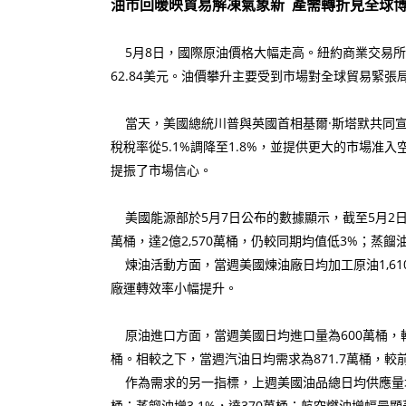
油市回暖映貿易解凍氣象新 產需轉折見全球
5月8日，國際原油價格大幅走高。紐約商業交易所6月原
62.84美元。油價攀升主要受到市場對全球貿易緊
當天，美國總統川普與英國首相基爾·斯塔默共同宣
稅稅率從5.1%調降至1.8%，並提供更大的市場
提振了市場信心。
美國能源部於5月7日公布的數據顯示，截至5月2日當
萬桶，達2億2,570萬桶，仍較同期均值低3%；蒸餾
煉油活動方面，當週美國煉油廠日均加工原油1,610
廠運轉效率小幅提升。
原油進口方面，當週美國日均進口量為600萬桶，較前週
桶。相較之下，當週汽油日均需求為871.7萬桶，較前
作為需求的另一指標，上週美國油品總日均供應量增加72
桶；蒸餾油增3.1%，達370萬桶；航空燃油增幅最顯